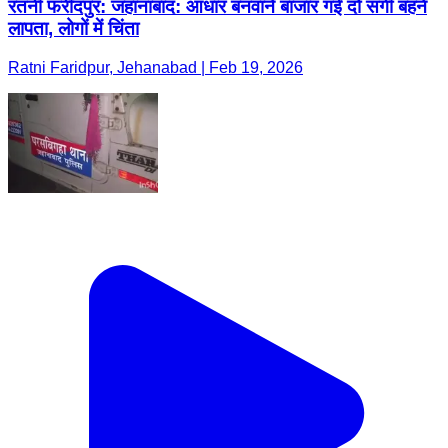
रतनी फरीदपुर: जहानाबाद: आधार बनवाने बाजार गईं दो सगी बहनें
लापता, लोगों में चिंता
Ratni Faridpur, Jehanabad | Feb 19, 2026