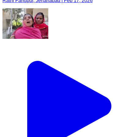
Ratni Faridpur, Jehanabad | Feb 17, 2026