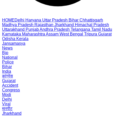
HOME
Delhi
Haryana
Uttar Pradesh
Bihar
Chhattisgarh
Madhya Pradesh
Rajasthan
Jharkhand
Himachal Pradesh
Uttarakhand
Punjab
Andhra Pradesh
Telangana
Tamil Nadu
Karnataka
Maharashtra
Assam
West Bengal
Tripura
Gujarat
Odisha
Kerala
Jansamasya
News
Bjp
National
Police
Bihar
India
कांग्रेस
Gujarat
Accident
Congress
Modi
Delhi
Viral
मारपीट
Jharkhand