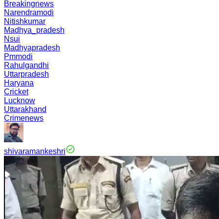
Breakingnews
Narendramodi
Nitishkumar
Madhya_pradesh
Nsui
Madhyapradesh
Pmmodi
Rahulgandhi
Uttarpradesh
Haryana
Cricket
Lucknow
Uttarakhand
Crimenews
shivaramankeshri