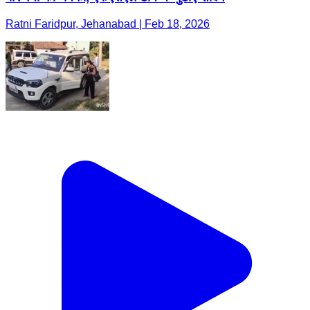
Ratni Faridpur, Jehanabad | Feb 18, 2026