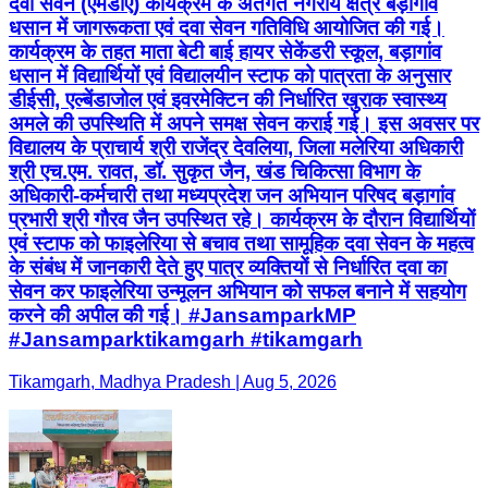
दवा सेवन (एमडीए) कार्यक्रम के अंतर्गत नगरीय क्षेत्र बड़ागांव
धसान में जागरूकता एवं दवा सेवन गतिविधि आयोजित की गई।
कार्यक्रम के तहत माता बेटी बाई हायर सेकेंडरी स्कूल, बड़ागांव
धसान में विद्यार्थियों एवं विद्यालयीन स्टाफ को पात्रता के अनुसार
डीईसी, एल्बेंडाजोल एवं इवरमेक्टिन की निर्धारित खुराक स्वास्थ्य
अमले की उपस्थिति में अपने समक्ष सेवन कराई गई। इस अवसर पर
विद्यालय के प्राचार्य श्री राजेंद्र देवलिया, जिला मलेरिया अधिकारी
श्री एच.एम. रावत, डॉ. सुकृत जैन, खंड चिकित्सा विभाग के
अधिकारी-कर्मचारी तथा मध्यप्रदेश जन अभियान परिषद बड़ागांव
प्रभारी श्री गौरव जैन उपस्थित रहे। कार्यक्रम के दौरान विद्यार्थियों
एवं स्टाफ को फाइलेरिया से बचाव तथा सामूहिक दवा सेवन के महत्व
के संबंध में जानकारी देते हुए पात्र व्यक्तियों से निर्धारित दवा का
सेवन कर फाइलेरिया उन्मूलन अभियान को सफल बनाने में सहयोग
करने की अपील की गई। #JansamparkMP
#Jansamparktikamgarh #tikamgarh
Tikamgarh, Madhya Pradesh | Aug 5, 2026