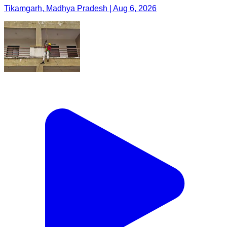
Tikamgarh, Madhya Pradesh | Aug 6, 2026