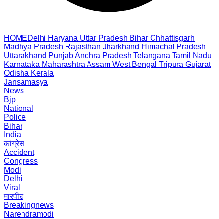
HOME
Delhi
Haryana
Uttar Pradesh
Bihar
Chhattisgarh
Madhya Pradesh
Rajasthan
Jharkhand
Himachal Pradesh
Uttarakhand
Punjab
Andhra Pradesh
Telangana
Tamil Nadu
Karnataka
Maharashtra
Assam
West Bengal
Tripura
Gujarat
Odisha
Kerala
Jansamasya
News
Bjp
National
Police
Bihar
India
कांग्रेस
Accident
Congress
Modi
Delhi
Viral
मारपीट
Breakingnews
Narendramodi