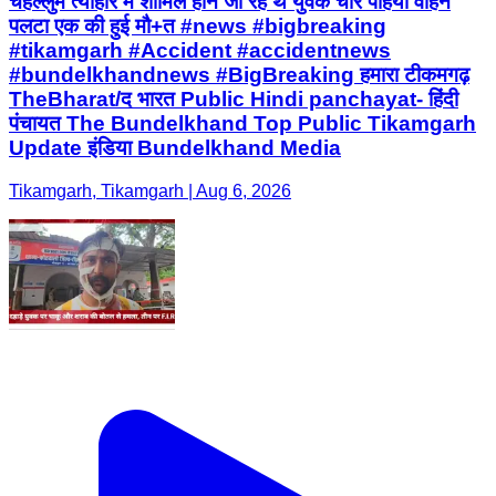
चेहल्लुम त्योहार में शामिल होने जा रहे थे युवक चार पहिया वाहन
पलटा एक की हुई मौ+त #news #bigbreaking
#tikamgarh #Accident #accidentnews
#bundelkhandnews #BigBreaking हमारा टीकमगढ़
TheBharat/द भारत Public Hindi panchayat- हिंदी
पंचायत The Bundelkhand Top Public Tikamgarh
Update इंडिया Bundelkhand Media
Tikamgarh, Tikamgarh | Aug 6, 2026