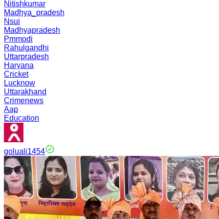
Nitishkumar
Madhya_pradesh
Nsui
Madhyapradesh
Pmmodi
Rahulgandhi
Uttarpradesh
Haryana
Cricket
Lucknow
Uttarakhand
Crimenews
Aap
Education
goluali1454