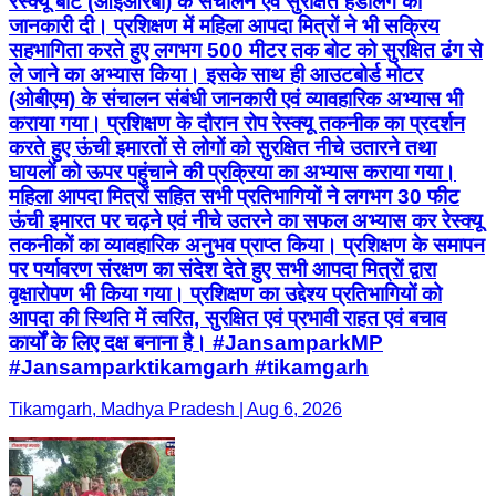
रेस्क्यू बोट (आईआरबी) के संचालन एवं सुरक्षित हैंडलिंग की
जानकारी दी। प्रशिक्षण में महिला आपदा मित्रों ने भी सक्रिय
सहभागिता करते हुए लगभग 500 मीटर तक बोट को सुरक्षित ढंग से
ले जाने का अभ्यास किया। इसके साथ ही आउटबोर्ड मोटर
(ओबीएम) के संचालन संबंधी जानकारी एवं व्यावहारिक अभ्यास भी
कराया गया। प्रशिक्षण के दौरान रोप रेस्क्यू तकनीक का प्रदर्शन
करते हुए ऊंची इमारतों से लोगों को सुरक्षित नीचे उतारने तथा
घायलों को ऊपर पहुंचाने की प्रक्रिया का अभ्यास कराया गया।
महिला आपदा मित्रों सहित सभी प्रतिभागियों ने लगभग 30 फीट
ऊंची इमारत पर चढ़ने एवं नीचे उतरने का सफल अभ्यास कर रेस्क्यू
तकनीकों का व्यावहारिक अनुभव प्राप्त किया। प्रशिक्षण के समापन
पर पर्यावरण संरक्षण का संदेश देते हुए सभी आपदा मित्रों द्वारा
वृक्षारोपण भी किया गया। प्रशिक्षण का उद्देश्य प्रतिभागियों को
आपदा की स्थिति में त्वरित, सुरक्षित एवं प्रभावी राहत एवं बचाव
कार्यों के लिए दक्ष बनाना है। #JansamparkMP
#Jansamparktikamgarh #tikamgarh
Tikamgarh, Madhya Pradesh | Aug 6, 2026