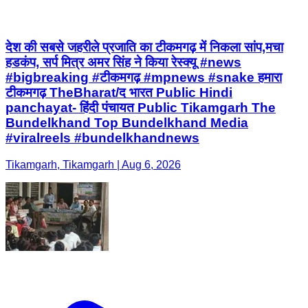
देश की सबसे जहरीले प्रजाति का टीकमगढ़ में निकला सांप,मचा
हडकंप, सर्प मित्र अमर सिंह ने किया रेस्क्यू #news
#bigbreaking #टीकमगढ़ #mpnews #snake हमारा
टीकमगढ़ TheBharat/द भारत Public Hindi
panchayat- हिंदी पंचायत Public Tikamgarh The
Bundelkhand Top Bundelkhand Media
#viralreels #bundelkhandnews
Tikamgarh, Tikamgarh | Aug 6, 2026