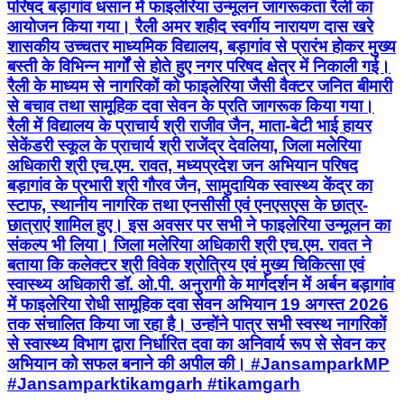
परिषद बड़ागांव धसान में फाइलेरिया उन्मूलन जागरूकता रैली का
आयोजन किया गया। रैली अमर शहीद स्वर्गीय नारायण दास खरे
शासकीय उच्चतर माध्यमिक विद्यालय, बड़ागांव से प्रारंभ होकर मुख्य
बस्ती के विभिन्न मार्गों से होते हुए नगर परिषद क्षेत्र में निकाली गई।
रैली के माध्यम से नागरिकों को फाइलेरिया जैसी वैक्टर जनित बीमारी
से बचाव तथा सामूहिक दवा सेवन के प्रति जागरूक किया गया।
रैली में विद्यालय के प्राचार्य श्री राजीव जैन, माता-बेटी भाई हायर
सेकेंडरी स्कूल के प्राचार्य श्री राजेंद्र देवलिया, जिला मलेरिया
अधिकारी श्री एच.एम. रावत, मध्यप्रदेश जन अभियान परिषद
बड़ागांव के प्रभारी श्री गौरव जैन, सामुदायिक स्वास्थ्य केंद्र का
स्टाफ, स्थानीय नागरिक तथा एनसीसी एवं एनएसएस के छात्र-
छात्राएं शामिल हुए। इस अवसर पर सभी ने फाइलेरिया उन्मूलन का
संकल्प भी लिया। जिला मलेरिया अधिकारी श्री एच.एम. रावत ने
बताया कि कलेक्टर श्री विवेक श्रोत्रिय एवं मुख्य चिकित्सा एवं
स्वास्थ्य अधिकारी डॉ. ओ.पी. अनुरागी के मार्गदर्शन में अर्बन बड़ागांव
में फाइलेरिया रोधी सामूहिक दवा सेवन अभियान 19 अगस्त 2026
तक संचालित किया जा रहा है। उन्होंने पात्र सभी स्वस्थ नागरिकों
से स्वास्थ्य विभाग द्वारा निर्धारित दवा का अनिवार्य रूप से सेवन कर
अभियान को सफल बनाने की अपील की। #JansamparkMP
#Jansamparktikamgarh #tikamgarh