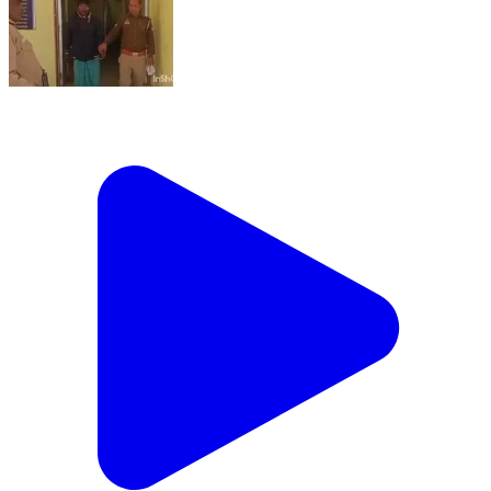
चायल: काजू गांव से आबकारी अधिनियम का वारंटी अभियुक्त