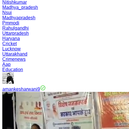
Nitishkumar
Madhya_pradesh
Nsui
Madhyapradesh
Pmmodi
Rahulgandhi
Uttarpradesh
Haryana
Cricket
Lucknow
Uttarakhand
Crimenews
Aap
Education
amankesharwani9