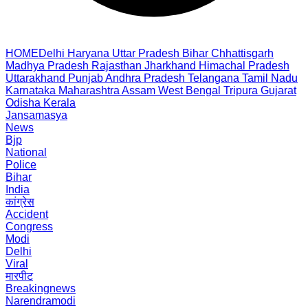
HOME
Delhi
Haryana
Uttar Pradesh
Bihar
Chhattisgarh
Madhya Pradesh
Rajasthan
Jharkhand
Himachal Pradesh
Uttarakhand
Punjab
Andhra Pradesh
Telangana
Tamil Nadu
Karnataka
Maharashtra
Assam
West Bengal
Tripura
Gujarat
Odisha
Kerala
Jansamasya
News
Bjp
National
Police
Bihar
India
कांग्रेस
Accident
Congress
Modi
Delhi
Viral
मारपीट
Breakingnews
Narendramodi