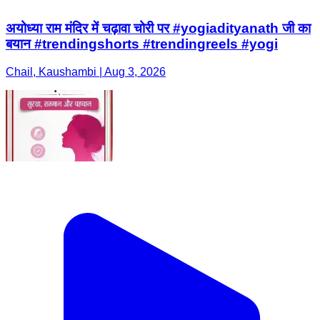
अयोध्या राम मंदिर में चढ़ावा चोरी पर #yogiadityanath जी का
बयान #trendingshorts #trendingreels #yogi
Chail, Kaushambi | Aug 3, 2026