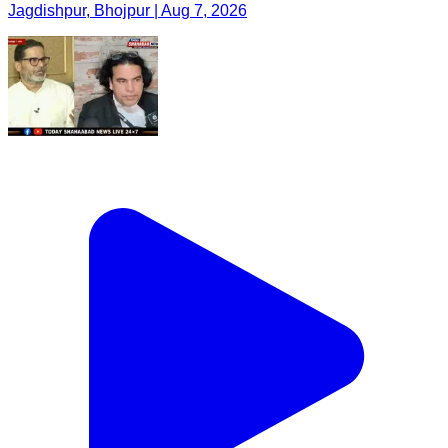
Jagdishpur, Bhojpur | Aug 7, 2026