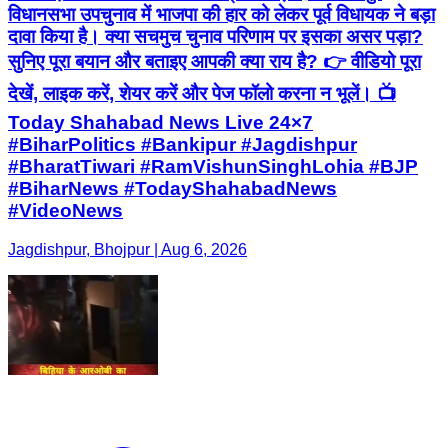
विधानसभा उपचुनाव में भाजपा की हार को लेकर पूर्व विधायक ने बड़ा
दावा किया है। क्या सचमुच चुनाव परिणाम पर इसका असर पड़ा?
सुनिए पूरा बयान और बताइए आपकी क्या राय है? 👉 वीडियो पूरा
देखें, लाइक करें, शेयर करें और पेज फॉलो करना न भूलें। 📺
Today Shahabad News Live 24×7
#BiharPolitics #Bankipur #Jagdishpur
#BharatTiwari #RamVishunSinghLohia #BJP
#BiharNews #TodayShahabadNews
#VideoNews
Jagdishpur, Bhojpur | Aug 6, 2026