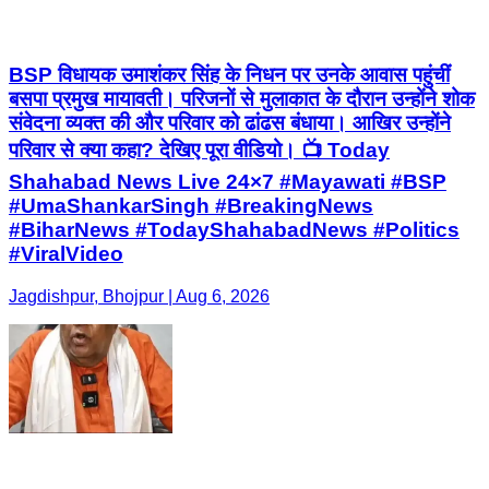
BSP विधायक उमाशंकर सिंह के निधन पर उनके आवास पहुंचीं
बसपा प्रमुख मायावती। परिजनों से मुलाकात के दौरान उन्होंने शोक
संवेदना व्यक्त की और परिवार को ढांढस बंधाया। आखिर उन्होंने
परिवार से क्या कहा? देखिए पूरा वीडियो। 📺 Today
Shahabad News Live 24×7 #Mayawati #BSP
#UmaShankarSingh #BreakingNews
#BiharNews #TodayShahabadNews #Politics
#ViralVideo
Jagdishpur, Bhojpur | Aug 6, 2026