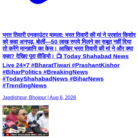
भरत तिवारी एनकाउंटर मामला: भरत तिवारी की मां ने प्रशांत किशोर
को कहा अनपढ़, बोलीं—50 लाख रुपये मिलने का सबूत नहीं दिया
तो करेंगे मानहानि का केस। आखिर भरत तिवारी की मां ने और क्या
कहा? देखिए पूरा वीडियो। 📺 Today Shahabad News
Live 24×7 #BharatTiwari #PrashantKishor
#BiharPolitics #BreakingNews
#TodayShahabadNews #BiharNews
#TrendingNews
Jagdishpur, Bhojpur | Aug 6, 2026