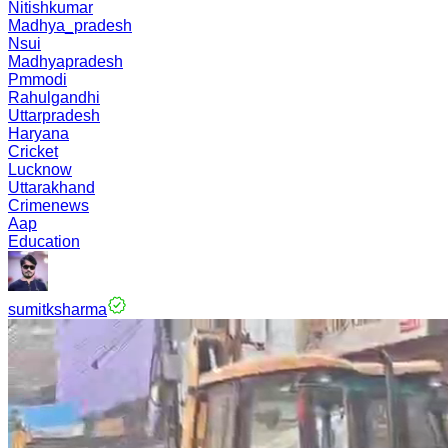
Nitishkumar
Madhya_pradesh
Nsui
Madhyapradesh
Pmmodi
Rahulgandhi
Uttarpradesh
Haryana
Cricket
Lucknow
Uttarakhand
Crimenews
Aap
Education
sumitksharma