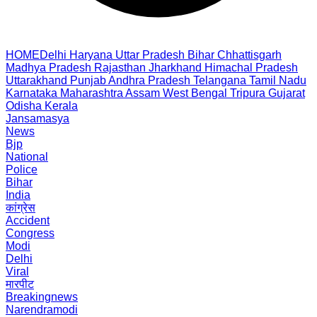
HOME
Delhi
Haryana
Uttar Pradesh
Bihar
Chhattisgarh
Madhya Pradesh
Rajasthan
Jharkhand
Himachal Pradesh
Uttarakhand
Punjab
Andhra Pradesh
Telangana
Tamil Nadu
Karnataka
Maharashtra
Assam
West Bengal
Tripura
Gujarat
Odisha
Kerala
Jansamasya
News
Bjp
National
Police
Bihar
India
कांग्रेस
Accident
Congress
Modi
Delhi
Viral
मारपीट
Breakingnews
Narendramodi