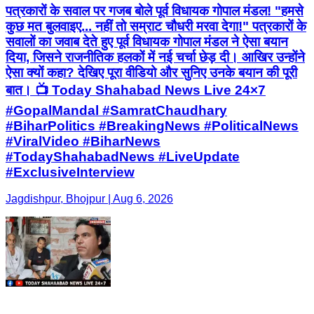
पत्रकारों के सवाल पर गजब बोले पूर्व विधायक गोपाल मंडल! "हमसे
कुछ मत बुलवाइए... नहीं तो सम्राट चौधरी मरवा देगा!" पत्रकारों के
सवालों का जवाब देते हुए पूर्व विधायक गोपाल मंडल ने ऐसा बयान
दिया, जिसने राजनीतिक हलकों में नई चर्चा छेड़ दी। आखिर उन्होंने
ऐसा क्यों कहा? देखिए पूरा वीडियो और सुनिए उनके बयान की पूरी
बात। 📺 Today Shahabad News Live 24×7
#GopalMandal #SamratChaudhary
#BiharPolitics #BreakingNews #PoliticalNews
#ViralVideo #BiharNews
#TodayShahabadNews #LiveUpdate
#ExclusiveInterview
Jagdishpur, Bhojpur | Aug 6, 2026