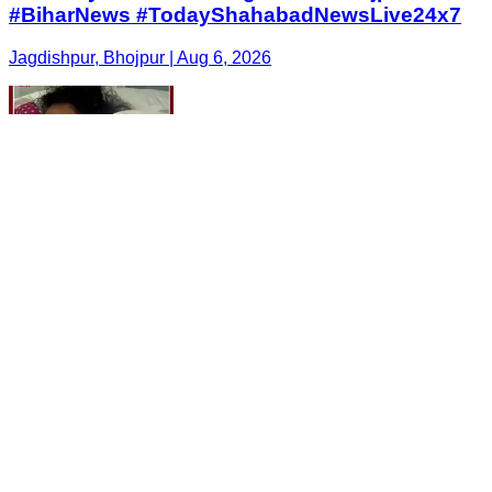
#BiharNews #TodayShahabadNewsLive24x7
Jagdishpur, Bhojpur | Aug 6, 2026