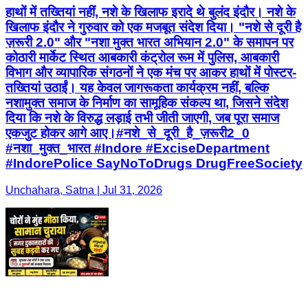
हाथों में तख्तियां नहीं, नशे के खिलाफ इरादे थे बुलंद इंदौर। नशे के
खिलाफ इंदौर ने गुरुवार को एक मजबूत संदेश दिया। "नशे से दूरी है
ज़रूरी 2.0" और "नशा मुक्त भारत अभियान 2.0" के समापन पर
कोठारी मार्केट स्थित आबकारी कंट्रोल रूम में पुलिस, आबकारी
विभाग और व्यापारिक संगठनों ने एक मंच पर आकर हाथों में पोस्टर-
तख्तियां उठाईं। यह केवल जागरूकता कार्यक्रम नहीं, बल्कि
नशामुक्त समाज के निर्माण का सामूहिक संकल्प था, जिसने संदेश
दिया कि नशे के विरुद्ध लड़ाई तभी जीती जाएगी, जब पूरा समाज
एकजुट होकर आगे आए।#नशे_से_दूरी_है_ज़रूरी2_0
#नशा_मुक्त_भारत #Indore #ExciseDepartment
#IndorePolice SayNoToDrugs DrugFreeSociety
Unchahara, Satna | Jul 31, 2026