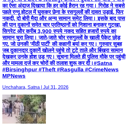
का ऐसा अंदाज दिखाया कि हर कोई हैरान रह गया। गिरोह ने सबसे
पहले रन्नू होटल में घुसकर छेना के रसगुल्लों की दावत उड़ाई, फिर
नकदी, दो बोरी मैदा और अन्य सामान समेट लिया। इसके बाद पास
की पान दुकानों समेत चार प्रतिष्ठानों को निशाना बनाकर गुटखा,
सिगरेट और करीब 3,900 रुपये नकद सहित हजारों रुपये का
सामान चुरा लिया। जाते-जाते चोर रसगुल्लों के खाली पैकेट छोड़
गए, जो उनकी 'मीठी पार्टी' की कहानी बयां कर गए। गुरुवार सुबह
जब दुकानदार दुकानें खोलने पहुंचे तो टूटे ताले और बिखरा सामान
देखकर उनके होश उड़ गए। सूचना मिलते ही पुलिस मौके पर पहुंची
और मामला दर्ज कर चोरों की तलाश शुरू कर दी।#Satna
#Birsinghpur #Theft #Rasgulla #CrimeNews
MPNews
Unchahara, Satna | Jul 31, 2026