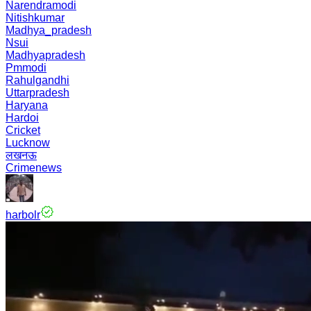
Narendramodi
Nitishkumar
Madhya_pradesh
Nsui
Madhyapradesh
Pmmodi
Rahulgandhi
Uttarpradesh
Haryana
Hardoi
Cricket
Lucknow
लखनऊ
Crimenews
harbolr