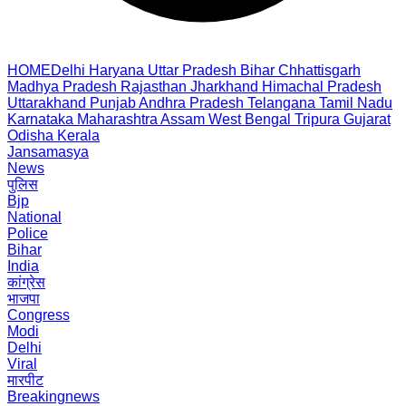
HOME
Delhi
Haryana
Uttar Pradesh
Bihar
Chhattisgarh
Madhya Pradesh
Rajasthan
Jharkhand
Himachal Pradesh
Uttarakhand
Punjab
Andhra Pradesh
Telangana
Tamil Nadu
Karnataka
Maharashtra
Assam
West Bengal
Tripura
Gujarat
Odisha
Kerala
Jansamasya
News
पुलिस
Bjp
National
Police
Bihar
India
कांग्रेस
भाजपा
Congress
Modi
Delhi
Viral
मारपीट
Breakingnews