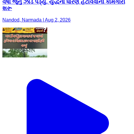
વર્ષો જૂનું ઝાડ પડ્યું, યુદ્ધના ધોરણે હટાવવાની કામગીરી
શરૂ
Nandod, Narmada | Aug 2, 2026