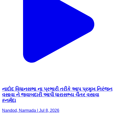
નાદોદ વિધાનસભા ના પ્રભારી તરીકે આપ પ્રમુખ નિરંજન
વસાવા ને જવાબદારી આપી ધારાસભ્ય ચૈતર વસાવા
#નર્મદા
Nandod, Narmada | Jul 8, 2026