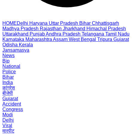
HOME
Delhi
Haryana
Uttar Pradesh
Bihar
Chhattisgarh
Madhya Pradesh
Rajasthan
Jharkhand
Himachal Pradesh
Uttarakhand
Punjab
Andhra Pradesh
Telangana
Tamil Nadu
Karnataka
Maharashtra
Assam
West Bengal
Tripura
Gujarat
Odisha
Kerala
Jansamasya
News
Bjp
National
Police
Bihar
India
कांग्रेस
बीजेपी
Gujarat
Accident
Congress
Modi
Delhi
Viral
मारपीट