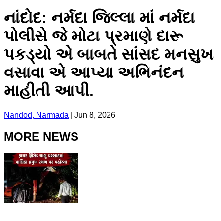
નાંદોદ: નર્મદા જિલ્લા માં નર્મદા
પોલીસે જે મોટા પ્રમાણે દારૂ
પકડ્યો એ બાબતે સાંસદ મનસુખ
વસાવા એ આપ્યા અભિનંદન
માહીતી આપી.
Nandod, Narmada
|
Jun 8, 2026
MORE NEWS