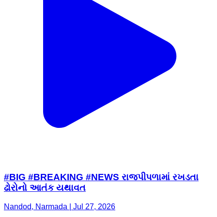
#BIG #BREAKING #NEWS રાજપીપળામાં રખડતા
ઢોરોનો આતંક યથાવત
Nandod, Narmada | Jul 27, 2026