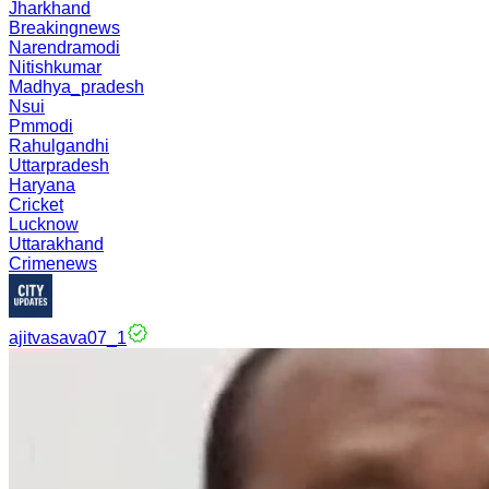
Jharkhand
Breakingnews
Narendramodi
Nitishkumar
Madhya_pradesh
Nsui
Pmmodi
Rahulgandhi
Uttarpradesh
Haryana
Cricket
Lucknow
Uttarakhand
Crimenews
ajitvasava07_1