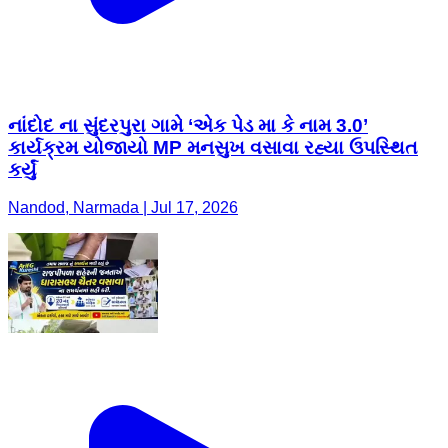
નાંદોદ ના સુંદરપુરા ગામે ‘એક પેડ મા કે નામ 3.0’
કાર્યક્રમ યોજાયો MP મનસુખ વસાવા રહ્યા ઉપસ્થિત
કર્યું
Nandod, Narmada | Jul 17, 2026