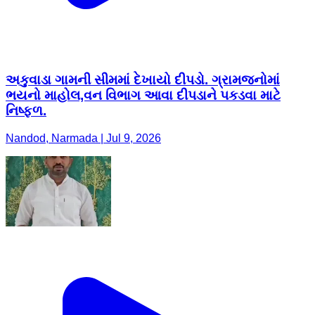
અકુવાડા ગામની સીમમાં દેખાયો દીપડો. ગ્રામજનોમાં
ભયનો માહોલ,વન વિભાગ આવા દીપડાને પકડવા માટે
નિષ્ફળ.
Nandod, Narmada | Jul 9, 2026