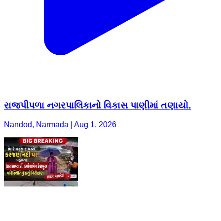
રાજપીપળા નગરપાલિકાનો વિકાસ પાણીમાં તણાયો.
Nandod, Narmada | Aug 1, 2026