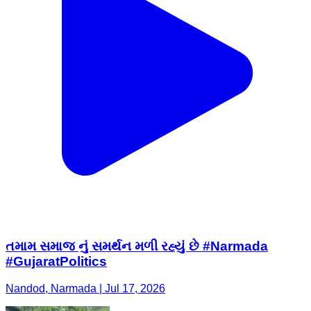
તમામ સમાજ નું સમર્થન મળી રહ્યું છે #Narmada
#GujaratPolitics
Nandod, Narmada | Jul 17, 2026