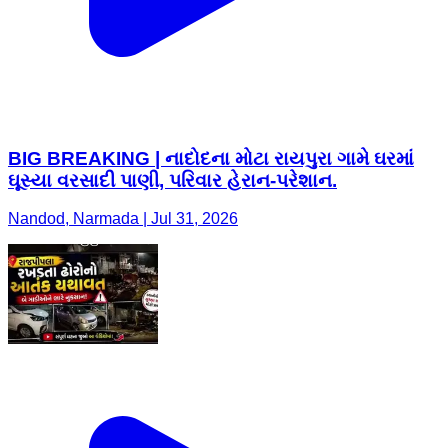
BIG BREAKING | નાદોદના મોટા રાયપુરા ગામે ઘરમાં
ઘૂસ્યા વરસાદી પાણી, પરિવાર હેરાન-પરેશાન.
Nandod, Narmada | Jul 31, 2026