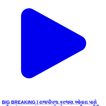
BIG BREAKING | રાજપીપળા કરજણ ઓવારા પાસે