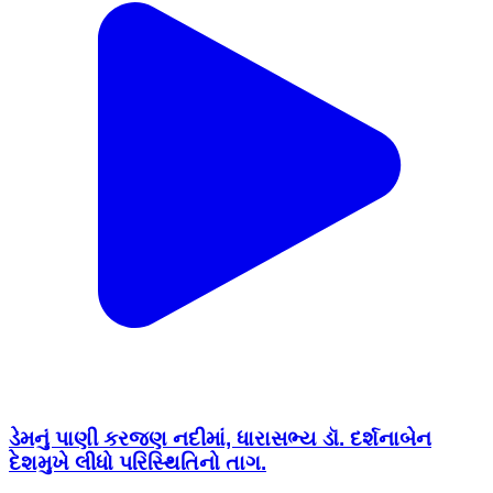
ડેમનું પાણી કરજણ નદીમાં, ધારાસભ્ય ડૉ. દર્શનાબેન
દેશમુખે લીધો પરિસ્થિતિનો તાગ.