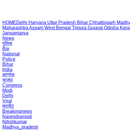
HOME
Delhi
Haryana
Uttar Pradesh
Bihar
Chhattisgarh
Madhy
Maharashtra
Assam
West Bengal
Tripura
Gujarat
Odisha
Kera
Jansamasya
News
पुलिस
Bjp
National
Police
Bihar
India
कांग्रेस
भाजपा
Congress
Modi
Delhi
Viral
मारपीट
Breakingnews
Narendramodi
Nitishkumar
Madhya_pradesh