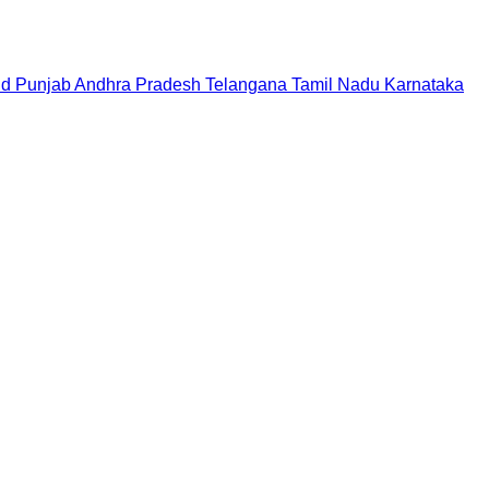
nd
Punjab
Andhra Pradesh
Telangana
Tamil Nadu
Karnataka