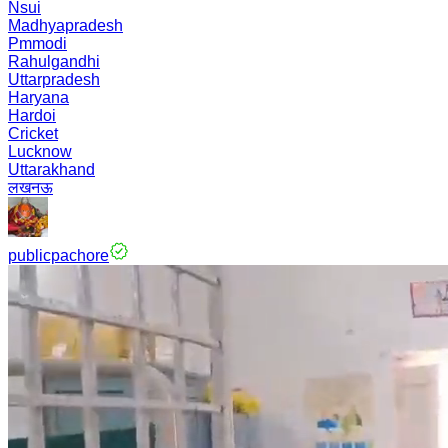
Nsui
Madhyapradesh
Pmmodi
Rahulgandhi
Uttarpradesh
Haryana
Hardoi
Cricket
Lucknow
Uttarakhand
लखनऊ
publicpachore