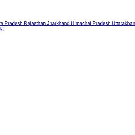
a Pradesh
Rajasthan
Jharkhand
Himachal Pradesh
Uttarakha
la