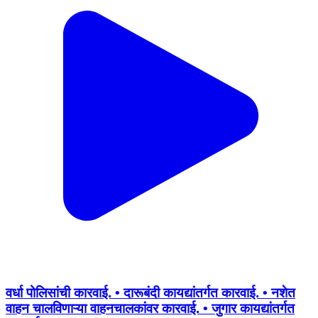
वर्धा पोलिसांची कारवाई. • दारूबंदी कायद्यांतर्गत कारवाई. • नशेत
वाहन चालविणाऱ्या वाहनचालकांवर कारवाई. • जुगार कायद्यांतर्गत