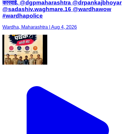
कारवाई. @dgpmaharashtra @drpankajbhoyar
@sadashiv.waghmare.16 @wardhawow
#wardhapolice
Wardha, Maharashtra | Aug 4, 2026