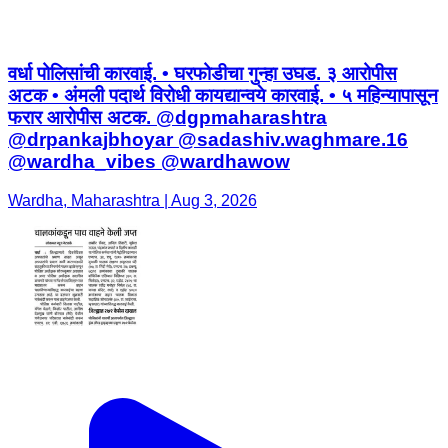
वर्धा पोलिसांची कारवाई. • घरफोडीचा गुन्हा उघड. ३ आरोपीस
अटक • अंमली पदार्थ विरोधी कायद्यान्वये कारवाई. • ५ महिन्यापासून
फरार आरोपीस अटक. @dgpmaharashtra
@drpankajbhoyar @sadashiv.waghmare.16
@wardha_vibes @wardhawow
Wardha, Maharashtra | Aug 3, 2026