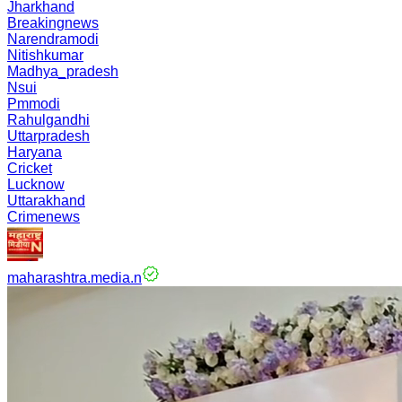
Jharkhand
Breakingnews
Narendramodi
Nitishkumar
Madhya_pradesh
Nsui
Pmmodi
Rahulgandhi
Uttarpradesh
Haryana
Cricket
Lucknow
Uttarakhand
Crimenews
maharashtra.media.n