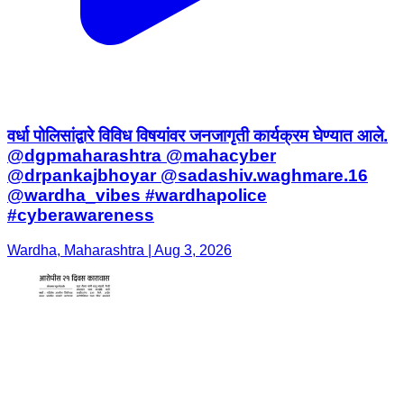
वर्धा पोलिसांद्वारे विविध विषयांवर जनजागृती कार्यक्रम घेण्यात आले.
@dgpmaharashtra @mahacyber
@drpankajbhoyar @sadashiv.waghmare.16
@wardha_vibes #wardhapolice
#cyberawareness
Wardha, Maharashtra | Aug 3, 2026