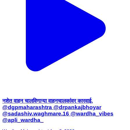
नशेत वाहन चालविणाऱ्या वाहनचालकांवर कारवाई.
@dgpmaharashtra @drpankajbhoyar
@sadashiv.waghmare.16 @wardha_vibes
@apli_wardha_