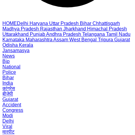
HOME
Delhi
Haryana
Uttar Pradesh
Bihar
Chhattisgarh
Madhya Pradesh
Rajasthan
Jharkhand
Himachal Pradesh
Uttarakhand
Punjab
Andhra Pradesh
Telangana
Tamil Nadu
Karnataka
Maharashtra
Assam
West Bengal
Tripura
Gujarat
Odisha
Kerala
Jansamasya
News
Bjp
National
Police
Bihar
India
कांग्रेस
बीजेपी
Gujarat
Accident
Congress
Modi
Delhi
Viral
मारपीट