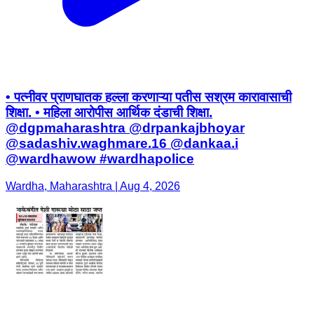
• पत्नीवर प्राणघातक हल्ला करणाऱ्या पतीस सश्रम कारावासाची
शिक्षा. • महिला आरोपीस आर्थिक दंडाची शिक्षा.
@dgpmaharashtra @drpankajbhoyar
@sadashiv.waghmare.16 @dankaa.i
@wardhawow #wardhapolice
Wardha, Maharashtra | Aug 4, 2026