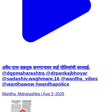
अवैध दारू वाहतूक करणाऱ्यावर वर्धा पोलिसांची कारवाई.
@dgpmaharashtra @drpankajbhoyar
@sadashiv.waghmare.16 @wardha_vibes
@wardhawow #wardhapolice
Wardha, Maharashtra | Aug 3, 2026