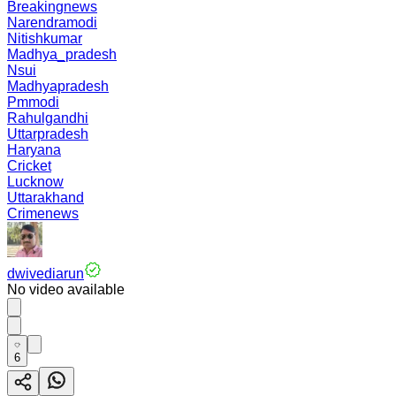
Breakingnews
Narendramodi
Nitishkumar
Madhya_pradesh
Nsui
Madhyapradesh
Pmmodi
Rahulgandhi
Uttarpradesh
Haryana
Cricket
Lucknow
Uttarakhand
Crimenews
dwivediarun
No video available
6