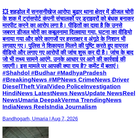
💥 शहडोल में सनसनीखेज आरोप! बुढार थाना क्षेत्र में डीजल चोरी
के शक में ट्रांसपोर्ट कंपनी संचालकों पर ड्राइवरों को बंधक बनाकर
मारपीट करने का आरोप लगा है। पीड़ितों का दावा है कि उनसे
जबरन डीजल चोरी का कबूलनामा दिलवाया गया, घटना का वीडियो
बनाया गया और कोरे कागजों पर हस्ताक्षर व अंगूठे के निशान भी
लगवाए गए। पुलिस ने शिकायत मिलने की पुष्टि करते हुए वायरल
वीडियो और लगाए गए आरोपों की जांच शुरू कर दी है। जांच के बाद
जो भी तथ्य सामने आएंगे, उनके आधार पर आगे की कार्रवाई की
जाएगी। इस मामले पर आपकी क्या राय है? कमेंट में बताएं।
#Shahdol #Budhar #MadhyaPradesh
#BreakingNews #MPNews CrimeNews Driver
DieselTheft ViralVideo PoliceInvestigation
HindiNews LatestNews NewsUpdate NewsReel
NewsUmaria DeepakVerma TrendingNews
IndiaNews ReelsIndia Journalism
Bandhogarh, Umaria | Aug 7, 2026