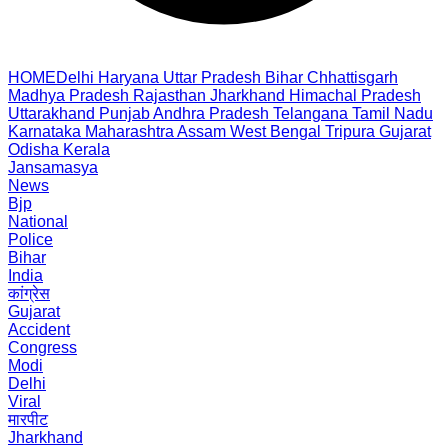
HOME
Delhi
Haryana
Uttar Pradesh
Bihar
Chhattisgarh
Madhya Pradesh
Rajasthan
Jharkhand
Himachal Pradesh
Uttarakhand
Punjab
Andhra Pradesh
Telangana
Tamil Nadu
Karnataka
Maharashtra
Assam
West Bengal
Tripura
Gujarat
Odisha
Kerala
Jansamasya
News
Bjp
National
Police
Bihar
India
कांग्रेस
Gujarat
Accident
Congress
Modi
Delhi
Viral
मारपीट
Jharkhand