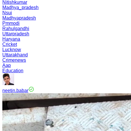
Nitishkumar
Madhya_pradesh
Nsui
Madhyapradesh
Pmmodi
Rahulgandhi
Uttarpradesh
Haryana
Cricket
Lucknow
Uttarakhand
Crimenews
Aap
Education
neetin.babar