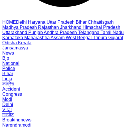
HOME
Delhi
Haryana
Uttar Pradesh
Bihar
Chhattisgarh
Madhya Pradesh
Rajasthan
Jharkhand
Himachal Pradesh
Uttarakhand
Punjab
Andhra Pradesh
Telangana
Tamil Nadu
Karnataka
Maharashtra
Assam
West Bengal
Tripura
Gujarat
Odisha
Kerala
Jansamasya
News
Bjp
National
Police
Bihar
India
कांग्रेस
Accident
Congress
Modi
Delhi
Viral
मारपीट
Breakingnews
Narendramodi