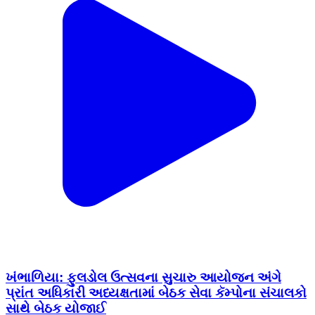
ખંભાળિયા: ફુલડોલ ઉત્સવના સુચારુ આયોજન અંગે
પ્રાંત અધિકારી અધ્યક્ષતામાં બેઠક સેવા કૅમ્પોના સંચાલકો
સાથે બેઠક યોજાઈ