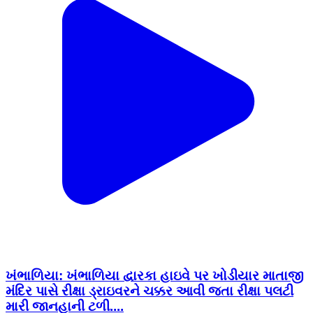
ખંભાળિયા: ખંભાળિયા દ્વારકા હાઇવે પર ખોડીયાર માતાજી
મંદિર પાસે રીક્ષા ડ્રાઇવરને ચક્કર આવી જતા રીક્ષા પલટી
મારી જાનહાની ટળી....