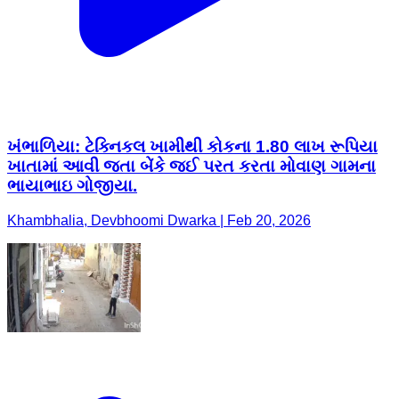
ખંભાળિયા: ટેક્નિકલ ખામીથી કોકના 1.80 લાખ રૂપિયા
ખાતામાં આવી જતા બેંકે જઈ પરત કરતા મોવાણ ગામના
ભાયાભાઇ ગોજીયા.
Khambhalia, Devbhoomi Dwarka | Feb 20, 2026