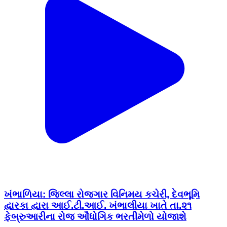
ખંભાળિયા: જિલ્લા રોજગાર વિનિમય કચેરી, દેવભૂમિ
દ્વારકા દ્વારા આઈ.ટી.આઈ. ખંભાલીયા ખાતે તા.૨૧
ફેબ્રુઆરીના રોજ ઔધોગિક ભરતીમેળો યોજાશે