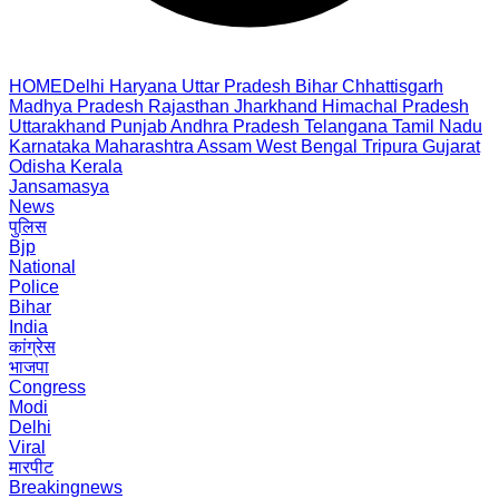
HOME
Delhi
Haryana
Uttar Pradesh
Bihar
Chhattisgarh
Madhya Pradesh
Rajasthan
Jharkhand
Himachal Pradesh
Uttarakhand
Punjab
Andhra Pradesh
Telangana
Tamil Nadu
Karnataka
Maharashtra
Assam
West Bengal
Tripura
Gujarat
Odisha
Kerala
Jansamasya
News
पुलिस
Bjp
National
Police
Bihar
India
कांग्रेस
भाजपा
Congress
Modi
Delhi
Viral
मारपीट
Breakingnews