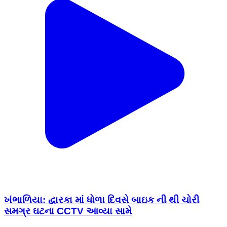
ખંભાળિયા: દ્વારકા માં ધોળા દિવસે બાઇક ની થી ચોરી
સમગ્ર ઘટના CCTV આવ્યા સામે