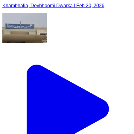
Khambhalia, Devbhoomi Dwarka | Feb 20, 2026