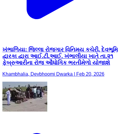
ખંભાળિયા: જિલ્લા રોજગાર વિનિમય કચેરી, દેવભૂમિ
દ્વારકા દ્વારા આઈ.ટી.આઈ. ખંભાલીયા ખાતે તા.૨૧
ફેબ્રુઆરીના રોજ ઔધોગિક ભરતીમેળો યોજાશે
Khambhalia, Devbhoomi Dwarka | Feb 20, 2026