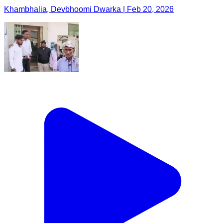
Khambhalia, Devbhoomi Dwarka | Feb 20, 2026