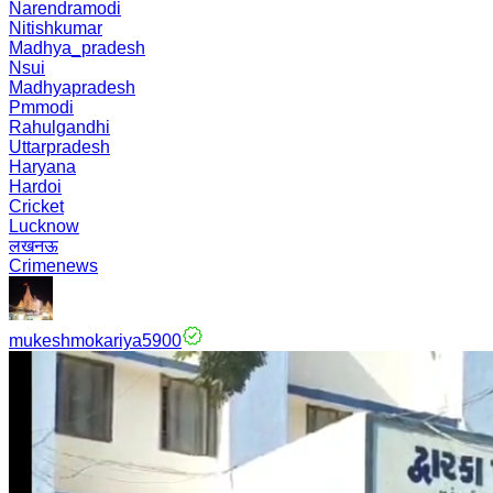
Narendramodi
Nitishkumar
Madhya_pradesh
Nsui
Madhyapradesh
Pmmodi
Rahulgandhi
Uttarpradesh
Haryana
Hardoi
Cricket
Lucknow
लखनऊ
Crimenews
mukeshmokariya5900