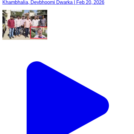
Khambhalia, Devbhoomi Dwarka | Feb 20, 2026