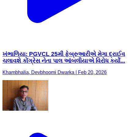
ખંભાળિયા: PGVCL 25મી ફેબ્રુઆરીએ મેગા દ્રાઈવ
ચલાવશે કોંગ્રેસ નેતા પાલ આંબલીયાએ વિરોધ કર્યો...
Khambhalia, Devbhoomi Dwarka | Feb 20, 2026