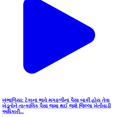
ખંભાળિયા: ટેકાના ભાવે મગફળીના પૈસા બાકી હોય તેવા
ખેડૂતોને તાત્કાલિક પૈસા જમા થઈ જશે જિલ્લા ખેતીવાડી
અધિકારી...