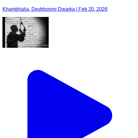
Khambhalia, Devbhoomi Dwarka | Feb 20, 2026