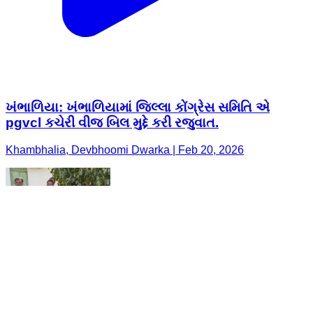
ખંભાળિયા: ખંભાળિયામાં જિલ્લા કોંગ્રેસ સમિતિ એ
pgvcl કચેરી વીજ બિલ મુદ્દે કરી રજુવાત.
Khambhalia, Devbhoomi Dwarka | Feb 20, 2026