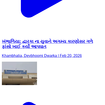
ખંભાળિયા: દ્વારકા ના યુવાને અગમ્ય કારણોસર ગળે
ફાંસો ખાઈ કર્યો આપઘાત
Khambhalia, Devbhoomi Dwarka | Feb 20, 2026