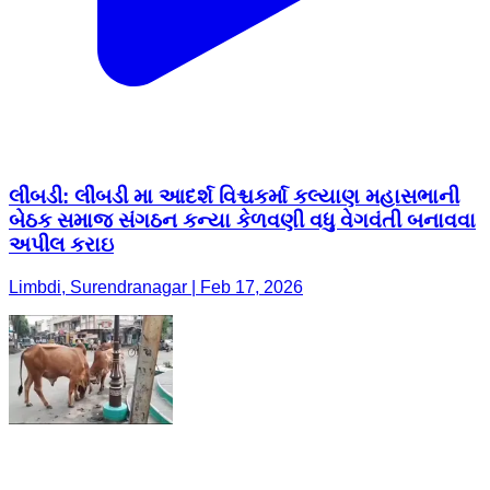
લીંબડી: લીંબડી મા આદર્શ વિશ્ચકર્મા કલ્યાણ મહાસભાની
બેઠક સમાજ સંગઠન કન્યા કેળવણી વધુ વેગવંતી બનાવવા
અપીલ કરાઇ
Limbdi, Surendranagar | Feb 17, 2026