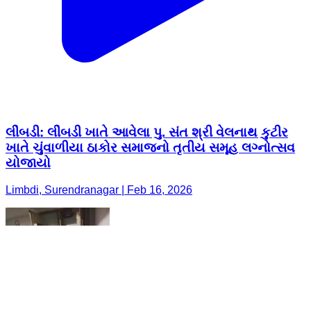
લીંબડી: લીંબડી ખાતે આવેલા પુ. સંત શ્રી વેલનાથ કુટીર
ખાતે ચુંવાળીયા ઠાકોર સમાજનો તૃતીય સમૂહ લગ્નોત્સવ
યોજાયો
Limbdi, Surendranagar | Feb 16, 2026