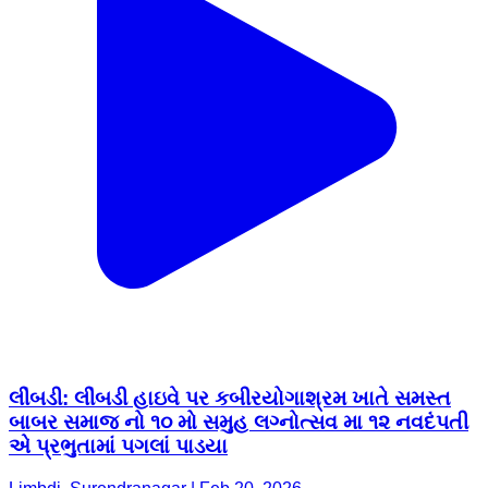
લીંબડી: લીંબડી હાઇવે પર કબીરયોગાશ્રમ ખાતે સમસ્ત
બાબર સમાજ નો ૧૦ મો સમુહ લગ્નોત્સવ મા ૧૨ નવદંપતી
એ પ્રભુતામાં પગલાં પાડયા