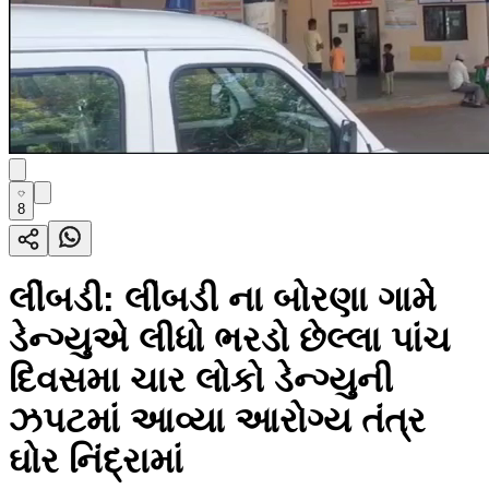
8
લીંબડી: લીંબડી ના બોરણા ગામે
ડેન્ગ્યુએ લીધો ભરડો છેલ્લા પાંચ
દિવસમા ચાર લોકો ડેન્ગ્યુની
ઝપટમાં આવ્યા આરોગ્ય તંત્ર
ઘોર નિંદ્રામાં