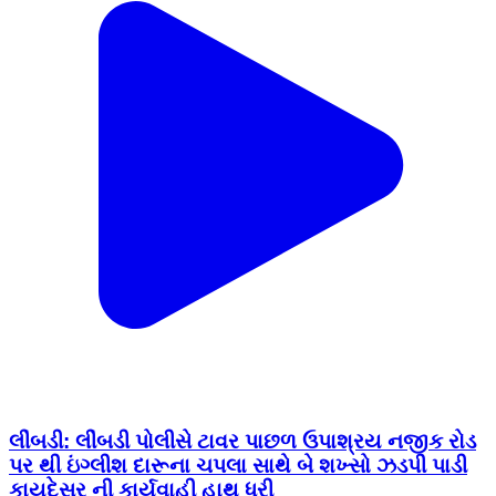
લીંબડી: લીંબડી પોલીસે ટાવર પાછળ ઉપાશ્રય નજીક રોડ
પર થી ઇંગ્લીશ દારૂના ચપલા સાથે બે શખ્સો ઝડપી પાડી
કાયદેસર ની કાર્યવાહી હાથ ધરી