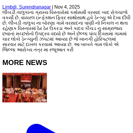
Limbdi, Surendranagar
|
Nov 4, 2025
લીંબડી તાલુકાના ગ્રામ્ય વિસ્તારોમાં કમોસમી વરસાદ બાદ રોગચાળો
વકર્યો છે. વાયરલ ઇન્ફેક્શન ફિવર સાથોસાથ હવે ડેન્ગ્યુ એ દેખા દીધી
છે. લીંબડી તાલુકા ના બોરણા ગામે વરસાદના પાણી નો નિકાલ ન થતા
રહેણાક વિસ્તારમાં ઠેર ઠેર ઉકરડા અને કાદવ કીચડ નુ સામ્રાજ્ય
છવાતાં મચ્છરોનો ઉપદ્રવ વધ્યો છે અને છેલ્લા પાંચ દિવસમા ગામમાં
ચાર લોકો ડેન્ગ્યુની ઝપટમાં આવ્યા છે જે ખાનગી હોસ્પિટલમાં
સારવાર માટે દાખલ કરવામાં આવ્યા છે. આ બાબતે ગામ લોકો એ
જિલ્લા આરોગ્ય તંત્ર મા રજૂઆત કરી
MORE NEWS