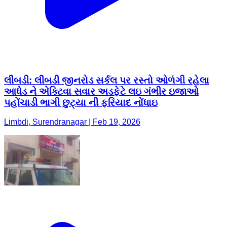
લીંબડી: લીંબડી જીનરોડ સર્કલ પર રસ્તો ઓળંગી રહેલા
આધેડ ને એક્ટિવા સવાર અડફેટે લઇ ગંભીર ઇજાઓ
પહોંચાડી ભાગી છુટ્યા ની ફરિયાદ નોંધાઇ
Limbdi, Surendranagar | Feb 19, 2026