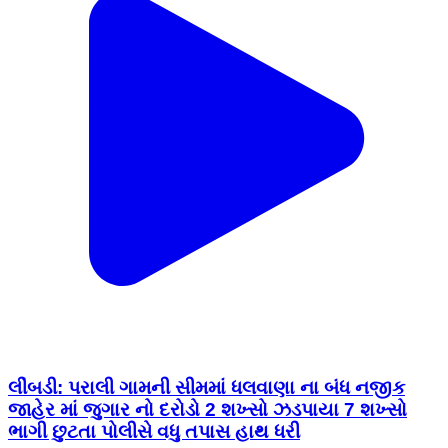
લીંબડી: પરાલી ગામની સીમમાં ધલવાણા ના બંધ નજીક
જાહેર માં જુગાર નો દરોડો 2 શખ્સો ઝડપાયા 7 શખ્સો
ભાગી છુટતા પોલીસે વધુ તપાસ હાથ ધરી