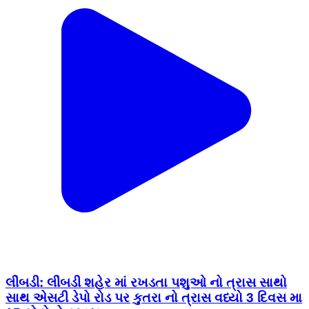
લીંબડી: લીંબડી શહેર માં રખડતા પશુઓ નો ત્રાસ સાથો
સાથ એસટી ડેપો રોડ પર કુતરા નો ત્રાસ વધ્યો 3 દિવસ મા