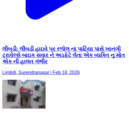
લીંબડી: લીંબડી હાઇવે પર રળોલ ના પાટિયા પાસે ખાનગી
ટ્રાવેલ્સે બાઇક સવાર ને અડફેટે લેતા એક વ્યક્તિ નુ મોત
એક ની હાલત ગંભીર
Limbdi, Surendranagar | Feb 18, 2026