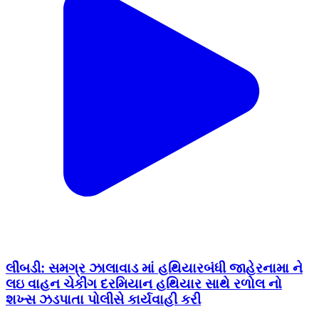
લીંબડી: સમગ્ર ઝાલાવાડ માં હથિયારબંધી જાહેરનામા ને
લઇ વાહન ચેકીંગ દરમિયાન હથિયાર સાથે રળોલ નો
શખ્સ ઝડપાતા પોલીસે કાર્યવાહી કરી