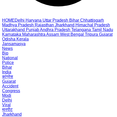
HOME
Delhi
Haryana
Uttar Pradesh
Bihar
Chhattisgarh
Madhya Pradesh
Rajasthan
Jharkhand
Himachal Pradesh
Uttarakhand
Punjab
Andhra Pradesh
Telangana
Tamil Nadu
Karnataka
Maharashtra
Assam
West Bengal
Tripura
Gujarat
Odisha
Kerala
Jansamasya
News
Bjp
National
Police
Bihar
India
कांग्रेस
Gujarat
Accident
Congress
Modi
Delhi
Viral
मारपीट
Jharkhand