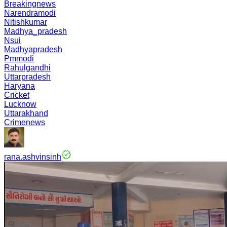
Breakingnews
Narendramodi
Nitishkumar
Madhya_pradesh
Nsui
Madhyapradesh
Pmmodi
Rahulgandhi
Uttarpradesh
Haryana
Cricket
Lucknow
Uttarakhand
Crimenews
rana.ashvinsinh