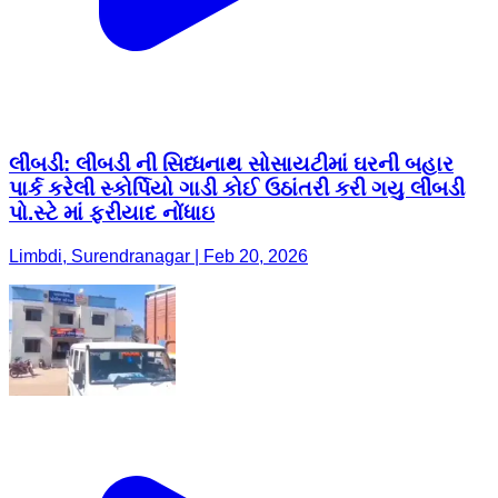
લીંબડી: લીંબડી ની સિધ્ધનાથ સોસાયટીમાં ઘરની બહાર
પાર્ક કરેલી સ્કોર્પિયો ગાડી કોઈ ઉઠાંતરી કરી ગયુ લીંબડી
પો.સ્ટે માં ફરીયાદ નોંધાઇ
Limbdi, Surendranagar | Feb 20, 2026