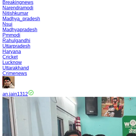
Breakingnews
Narendramodi
Nitishkumar
Madhya_pradesh
Nsui
Madhyapradesh
Pmmodi
Rahulgandhi
Uttarpradesh
Haryana
Cricket
Lucknow
Uttarakhand
Crimenews
an.jain1312