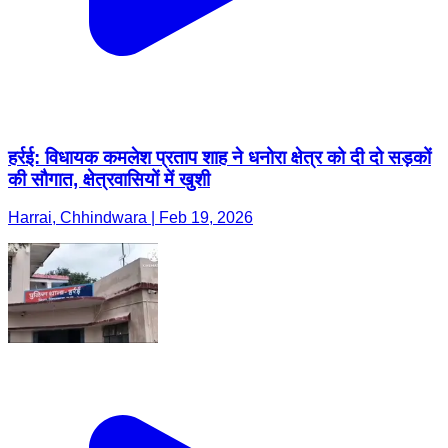
हर्रई: विधायक कमलेश प्रताप शाह ने धनोरा क्षेत्र को दी दो सड़कों
की सौगात, क्षेत्रवासियों में खुशी
Harrai, Chhindwara | Feb 19, 2026