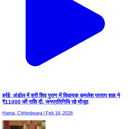
हर्रई: अंडोल में श्री शिव पुराण में विधायक कमलेश प्रताप शाह ने
₹11000 की राशि दी, जनप्रतिनिधि रहे मौजूद
Harrai, Chhindwara | Feb 16, 2026