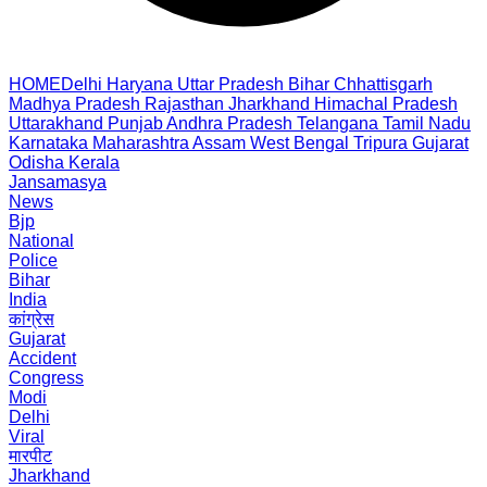
HOME
Delhi
Haryana
Uttar Pradesh
Bihar
Chhattisgarh
Madhya Pradesh
Rajasthan
Jharkhand
Himachal Pradesh
Uttarakhand
Punjab
Andhra Pradesh
Telangana
Tamil Nadu
Karnataka
Maharashtra
Assam
West Bengal
Tripura
Gujarat
Odisha
Kerala
Jansamasya
News
Bjp
National
Police
Bihar
India
कांग्रेस
Gujarat
Accident
Congress
Modi
Delhi
Viral
मारपीट
Jharkhand