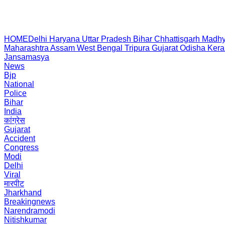
HOME
Delhi
Haryana
Uttar Pradesh
Bihar
Chhattisgarh
Madhy
Maharashtra
Assam
West Bengal
Tripura
Gujarat
Odisha
Kera
Jansamasya
News
Bjp
National
Police
Bihar
India
कांग्रेस
Gujarat
Accident
Congress
Modi
Delhi
Viral
मारपीट
Jharkhand
Breakingnews
Narendramodi
Nitishkumar