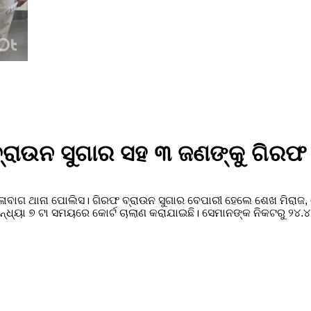
୍ରାଉନ ସୁଗାର ସହ ୩ ଜଣଙ୍କୁ ଗିରଫ 
ଳାବାଗ ଥାନା ପୋଲିସ। ଗିରଫ ବ୍ରାଉନ ସୁଗାର ବେପାରୀ ହେଲେ ଶେଖ ମିରାଜ
ସନ୍ଧ୍ୟା ୭ ଟା ସମୟରେ କୋର୍ଟ ଚାଲାଣ କରାଯାଇଛି। ସେମାନଙ୍କ ନିକଟରୁ ୨୪.