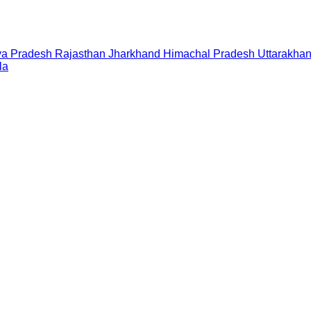
a Pradesh
Rajasthan
Jharkhand
Himachal Pradesh
Uttarakha
la