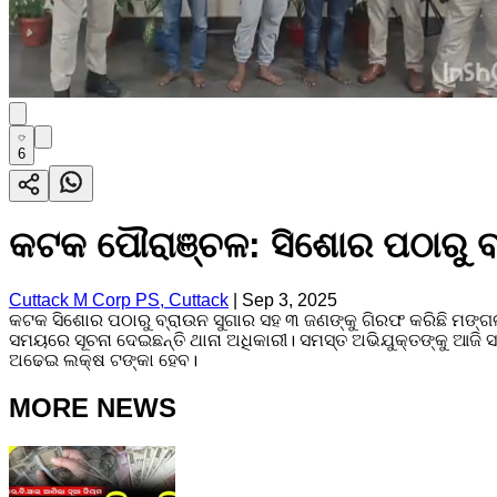
6
କଟକ ପୌରାଞ୍ଚଳ: ସିଶୋର ପଠାରୁ ବ
Cuttack M Corp PS, Cuttack
|
Sep 3, 2025
କଟକ ସିଶୋର ପଠାରୁ ବ୍ରାଉନ ସୁଗାର ସହ ୩ ଜଣଙ୍କୁ ଗିରଫ କରିଛି ମଙ୍ଗ
ସମୟରେ ସୂଚନା ଦେଇଛନ୍ତି ଥାନା ଅଧିକାରୀ। ସମସ୍ତ ଅଭିଯୁକ୍ତଙ୍କୁ ଆଜି 
ଅଢେଇ ଲକ୍ଷ ଟଙ୍କା ହେବ।
MORE NEWS