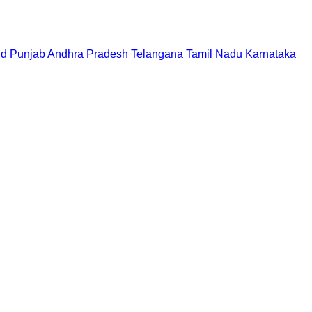
nd
Punjab
Andhra Pradesh
Telangana
Tamil Nadu
Karnataka