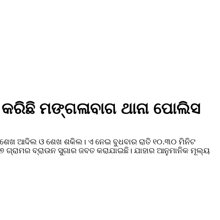
କରିଛି ମଙ୍ଗଳାବାଗ ଥାନା ପୋଲିସ
, ଶେଖ ଆଦିଲ ଓ ଶେଖ ଶକିଲ। ଏ ନେଇ ବୁଧବାର ରାତି ୧୦.୩୦ ମିନିଟ
୪୭ ଗ୍ରାମର ବ୍ରାଉନ ସୁଗାର ଜବତ କରାଯାଇଛି। ଯାହାର ଆନୁମାନିକ ମୂଲ୍ୟ