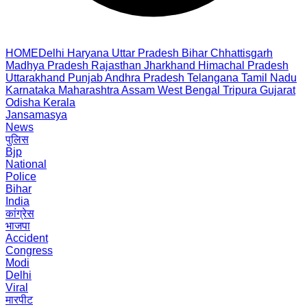
HOME
Delhi
Haryana
Uttar Pradesh
Bihar
Chhattisgarh
Madhya Pradesh
Rajasthan
Jharkhand
Himachal Pradesh
Uttarakhand
Punjab
Andhra Pradesh
Telangana
Tamil Nadu
Karnataka
Maharashtra
Assam
West Bengal
Tripura
Gujarat
Odisha
Kerala
Jansamasya
News
पुलिस
Bjp
National
Police
Bihar
India
कांग्रेस
भाजपा
Accident
Congress
Modi
Delhi
Viral
मारपीट