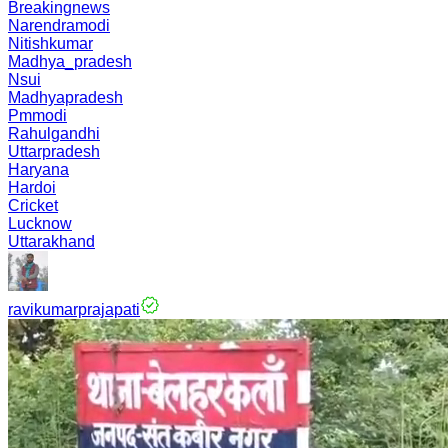
Breakingnews
Narendramodi
Nitishkumar
Madhya_pradesh
Nsui
Madhyapradesh
Pmmodi
Rahulgandhi
Uttarpradesh
Haryana
Hardoi
Cricket
Lucknow
Uttarakhand
ravikumarprajapati