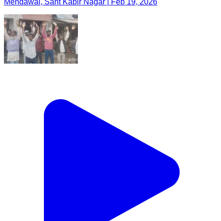
Mehdawal, Sant Kabir Nagar | Feb 19, 2026