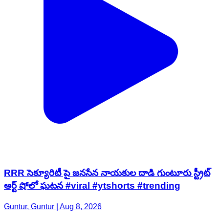
RRR సెక్యూరిటీ పై జనసేన నాయకుల దాడి గుంటూరు స్ట్రీట్
ఆర్ట్ షోలో ఘటన #viral #ytshorts #trending
Guntur, Guntur | Aug 8, 2026