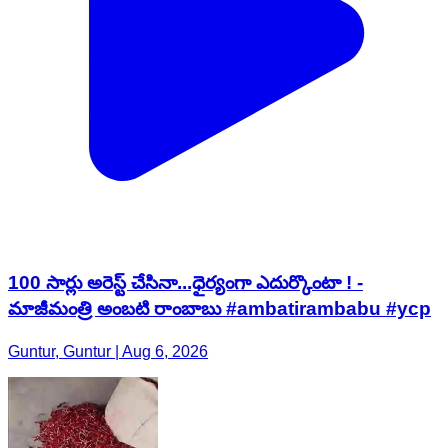
100 సార్లు అరెస్ట్ చేసినా...ధైర్యంగా ఎదుర్కొంటా ! -
మాజీమంత్రి అంబటి రాంబాబు #ambatirambabu #ycp
Guntur, Guntur | Aug 6, 2026