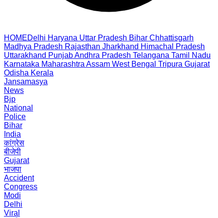
HOME
Delhi
Haryana
Uttar Pradesh
Bihar
Chhattisgarh
Madhya Pradesh
Rajasthan
Jharkhand
Himachal Pradesh
Uttarakhand
Punjab
Andhra Pradesh
Telangana
Tamil Nadu
Karnataka
Maharashtra
Assam
West Bengal
Tripura
Gujarat
Odisha
Kerala
Jansamasya
News
Bjp
National
Police
Bihar
India
कांग्रेस
बीजेपी
Gujarat
भाजपा
Accident
Congress
Modi
Delhi
Viral