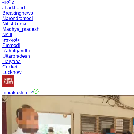
मारपीट
Jharkhand
Breakingnews
Narendramodi
Nitishkumar
Madhya_pradesh
Nsui
उत्तरप्रदेश
Pmmodi
Rahulgandhi
Uttarpradesh
Haryana
Cricket
Lucknow
mprakash1r_2