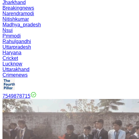
Jharkhand
Breakingnews
Narendramodi
Nitishkumar
Madhya_pradesh
Nsui
Pmmodi
Rahulgandhi
Uttarpradesh
Haryana
Cricket
Lucknow
Uttarakhand
Crimenews
7549878715