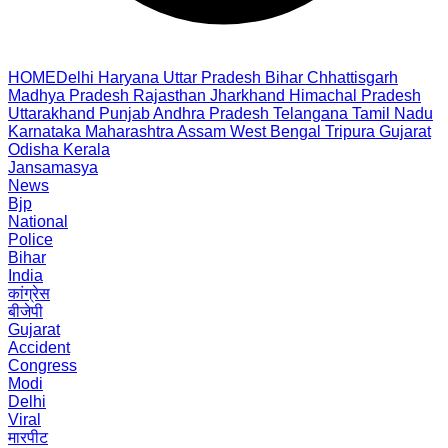
HOME
Delhi
Haryana
Uttar Pradesh
Bihar
Chhattisgarh
Madhya Pradesh
Rajasthan
Jharkhand
Himachal Pradesh
Uttarakhand
Punjab
Andhra Pradesh
Telangana
Tamil Nadu
Karnataka
Maharashtra
Assam
West Bengal
Tripura
Gujarat
Odisha
Kerala
Jansamasya
News
Bjp
National
Police
Bihar
India
कांग्रेस
बीजेपी
Gujarat
Accident
Congress
Modi
Delhi
Viral
मारपीट