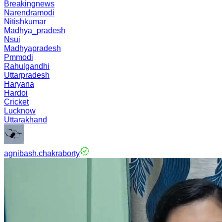
Breakingnews
Narendramodi
Nitishkumar
Madhya_pradesh
Nsui
Madhyapradesh
Pmmodi
Rahulgandhi
Uttarpradesh
Haryana
Hardoi
Cricket
Lucknow
Uttarakhand
agnibash.chakraborty