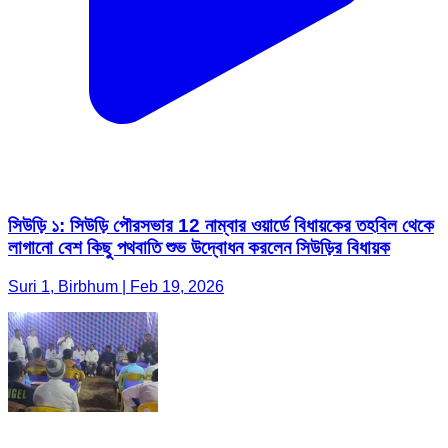
সিউড়ি ১: সিউড়ি পৌরসভার 12 নাম্বার ওয়ার্ডে বিধায়কের তহবিল থেকে
লাগানো বেশ কিছু পথবাতি শুভ উদ্বোধন করলেন সিউড়ির বিধায়ক
Suri 1, Birbhum | Feb 19, 2026