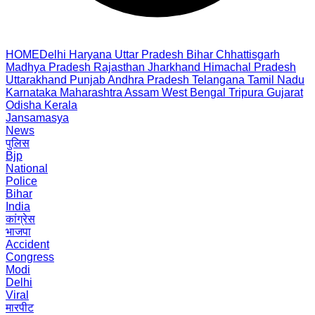
HOME
Delhi
Haryana
Uttar Pradesh
Bihar
Chhattisgarh
Madhya Pradesh
Rajasthan
Jharkhand
Himachal Pradesh
Uttarakhand
Punjab
Andhra Pradesh
Telangana
Tamil Nadu
Karnataka
Maharashtra
Assam
West Bengal
Tripura
Gujarat
Odisha
Kerala
Jansamasya
News
पुलिस
Bjp
National
Police
Bihar
India
कांग्रेस
भाजपा
Accident
Congress
Modi
Delhi
Viral
मारपीट