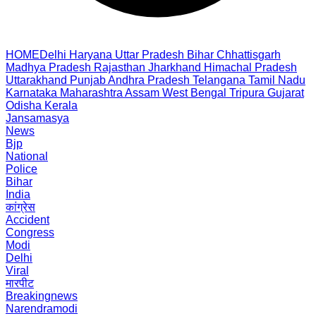
HOME
Delhi
Haryana
Uttar Pradesh
Bihar
Chhattisgarh
Madhya Pradesh
Rajasthan
Jharkhand
Himachal Pradesh
Uttarakhand
Punjab
Andhra Pradesh
Telangana
Tamil Nadu
Karnataka
Maharashtra
Assam
West Bengal
Tripura
Gujarat
Odisha
Kerala
Jansamasya
News
Bjp
National
Police
Bihar
India
कांग्रेस
Accident
Congress
Modi
Delhi
Viral
मारपीट
Breakingnews
Narendramodi