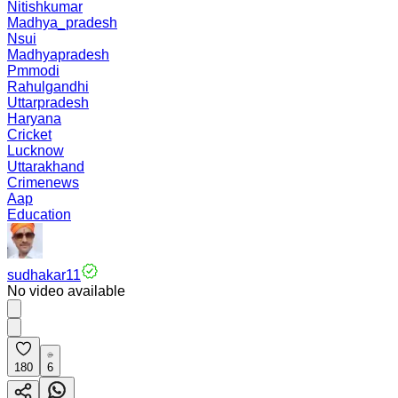
Nitishkumar
Madhya_pradesh
Nsui
Madhyapradesh
Pmmodi
Rahulgandhi
Uttarpradesh
Haryana
Cricket
Lucknow
Uttarakhand
Crimenews
Aap
Education
sudhakar11
No video available
180
6