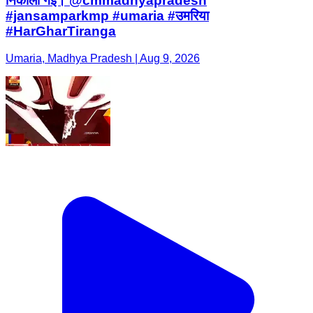
निकाली गई। @cmmadhyapradesh
#jansamparkmp #umaria #उमरिया
#HarGharTiranga
Umaria, Madhya Pradesh | Aug 9, 2026