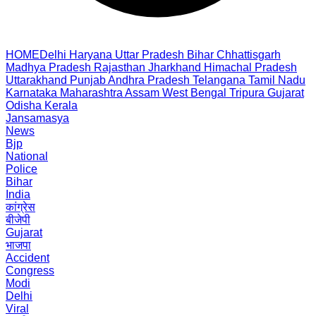
HOME
Delhi
Haryana
Uttar Pradesh
Bihar
Chhattisgarh
Madhya Pradesh
Rajasthan
Jharkhand
Himachal Pradesh
Uttarakhand
Punjab
Andhra Pradesh
Telangana
Tamil Nadu
Karnataka
Maharashtra
Assam
West Bengal
Tripura
Gujarat
Odisha
Kerala
Jansamasya
News
Bjp
National
Police
Bihar
India
कांग्रेस
बीजेपी
Gujarat
भाजपा
Accident
Congress
Modi
Delhi
Viral