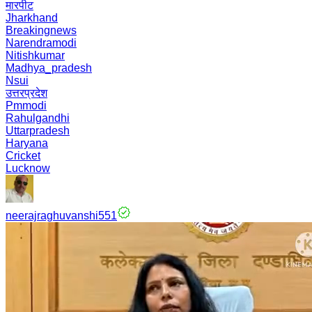
मारपीट
Jharkhand
Breakingnews
Narendramodi
Nitishkumar
Madhya_pradesh
Nsui
उत्तरप्रदेश
Pmmodi
Rahulgandhi
Uttarpradesh
Haryana
Cricket
Lucknow
neerajraghuvanshi551