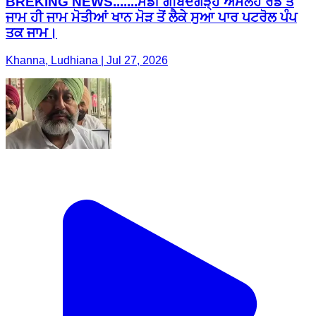
BREKING NEWS.......ਮੰਡੀ ਗੋਬਿੰਦਗੜ੍ਹ ਅਮਲੋਹ ਰੋਡ ਤੇ
ਜਾਮ ਹੀ ਜਾਮ ਮੋਤੀਆਂ ਖਾਨ ਮੋੜ ਤੋਂ ਲੈਕੇ ਸੁਆ ਪਾਰ ਪਟਰੋਲ ਪੰਪ
ਤਕ ਜਾਮ।
Khanna, Ludhiana | Jul 27, 2026