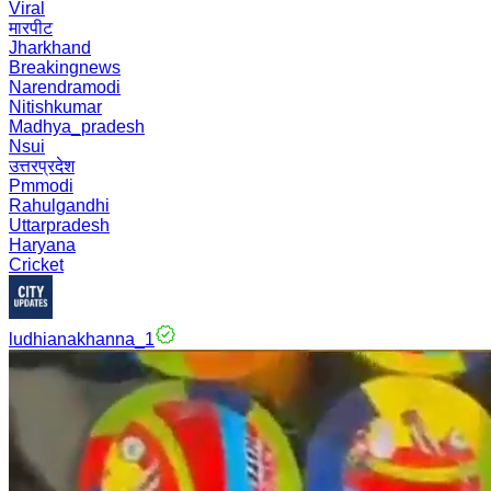
Viral
मारपीट
Jharkhand
Breakingnews
Narendramodi
Nitishkumar
Madhya_pradesh
Nsui
उत्तरप्रदेश
Pmmodi
Rahulgandhi
Uttarpradesh
Haryana
Cricket
ludhianakhanna_1