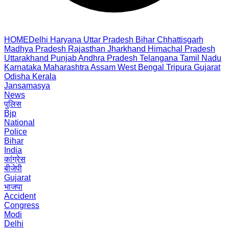
HOME
Delhi
Haryana
Uttar Pradesh
Bihar
Chhattisgarh
Madhya Pradesh
Rajasthan
Jharkhand
Himachal Pradesh
Uttarakhand
Punjab
Andhra Pradesh
Telangana
Tamil Nadu
Karnataka
Maharashtra
Assam
West Bengal
Tripura
Gujarat
Odisha
Kerala
Jansamasya
News
पुलिस
Bjp
National
Police
Bihar
India
कांग्रेस
बीजेपी
Gujarat
भाजपा
Accident
Congress
Modi
Delhi