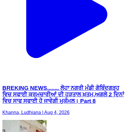
BREKING NEWS........ ਲੋਹਾ ਨਗਰੀ ਮੰਡੀ ਗੋਬਿੰਦਗੜ੍ਹ
ਵਿਚ ਸਫਾਈ ਕਰਮਚਾਰੀਆਂ ਦੀ ਹੜਤਾਲ ਖ਼ਤਮ,ਅਗਲੇ 2 ਦਿਨਾਂ
ਵਿਚ ਸਾਫ ਸਫਾਈ ਹੋ ਜਾਵੇਗੀ ਮੁਕੰਮਲ। Part 8
Khanna, Ludhiana | Aug 4, 2026