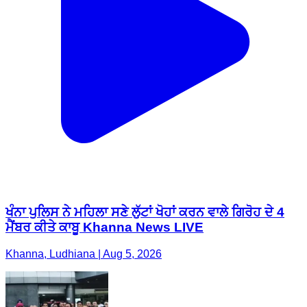
ਖੰਨਾ ਪੁਲਿਸ ਨੇ ਮਹਿਲਾ ਸਣੇ ਲੁੱਟਾਂ ਖੋਹਾਂ ਕਰਨ ਵਾਲੇ ਗਿਰੋਹ ਦੇ 4
ਮੈਂਬਰ ਕੀਤੇ ਕਾਬੂ Khanna News LIVE
Khanna, Ludhiana | Aug 5, 2026