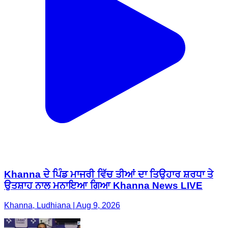
Khanna ਦੇ ਪਿੰਡ ਮਾਜਰੀ ਵਿੱਚ ਤੀਆਂ ਦਾ ਤਿਉਹਾਰ ਸ਼ਰਧਾ ਤੇ
ਉਤਸ਼ਾਹ ਨਾਲ ਮਨਾਇਆ ਗਿਆ Khanna News LIVE
Khanna, Ludhiana | Aug 9, 2026