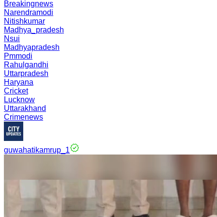
Breakingnews
Narendramodi
Nitishkumar
Madhya_pradesh
Nsui
Madhyapradesh
Pmmodi
Rahulgandhi
Uttarpradesh
Haryana
Cricket
Lucknow
Uttarakhand
Crimenews
guwahatikamrup_1