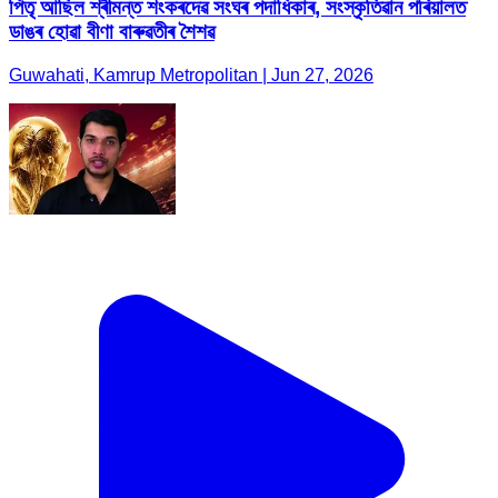
পিতৃ আছিল শ্ৰীমন্ত শংকৰদেৱ সংঘৰ পদাধিকাৰ, সংস্কৃতিৱান পৰিয়ালত
ডাঙৰ হোৱা বীণা বাৰুৱতীৰ শৈশৱ
Guwahati, Kamrup Metropolitan | Jun 27, 2026