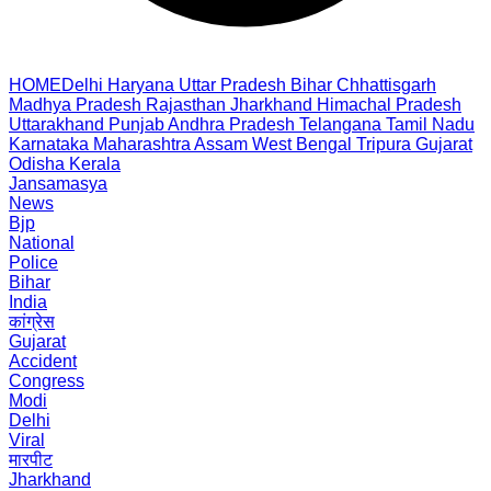
HOME
Delhi
Haryana
Uttar Pradesh
Bihar
Chhattisgarh
Madhya Pradesh
Rajasthan
Jharkhand
Himachal Pradesh
Uttarakhand
Punjab
Andhra Pradesh
Telangana
Tamil Nadu
Karnataka
Maharashtra
Assam
West Bengal
Tripura
Gujarat
Odisha
Kerala
Jansamasya
News
Bjp
National
Police
Bihar
India
कांग्रेस
Gujarat
Accident
Congress
Modi
Delhi
Viral
मारपीट
Jharkhand