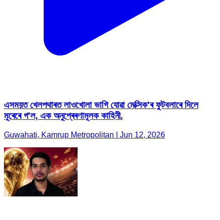
এসময়ত খেলপথাৰত লাওখোলা ভাগি যোৱা মেক্সিক'ৰ ফুটবলাৰে দিলে
মূৰেৰে গ'ল, এক অনুপ্ৰেৰণামূলক কাহিনী.
Guwahati, Kamrup Metropolitan | Jun 12, 2026