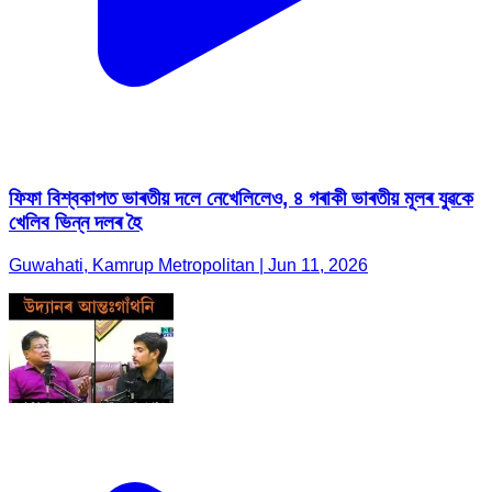
ফিফা বিশ্বকাপত ভাৰতীয় দলে নেখেলিলেও, ৪ গৰাকী ভাৰতীয় মূলৰ যুৱকে
খেলিব ভিন্ন দলৰ হৈ
Guwahati, Kamrup Metropolitan | Jun 11, 2026