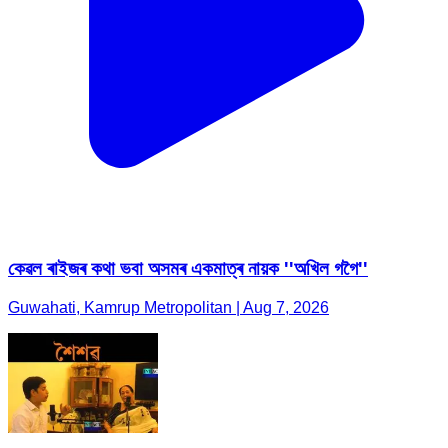
কেৱল ৰাইজৰ কথা ভবা অসমৰ একমাত্ৰ নায়ক ''অখিল গগৈ''
Guwahati, Kamrup Metropolitan | Aug 7, 2026