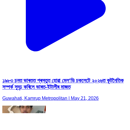
১৯৮৩ চনত ভাৰতত প্ৰস্তুত হোৱা মেল'ডি চকলেটে ২০২৬ত কূটনৈতিক
সম্পৰ্ক সুদৃঢ় কৰিলে ভাৰত-ইটালীৰ মাজত
Guwahati, Kamrup Metropolitan | May 21, 2026