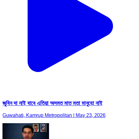
জুবিন দা নাই বাবে এতিয়া অসমত মাত মতা মানুহো নাই
Guwahati, Kamrup Metropolitan | May 23, 2026