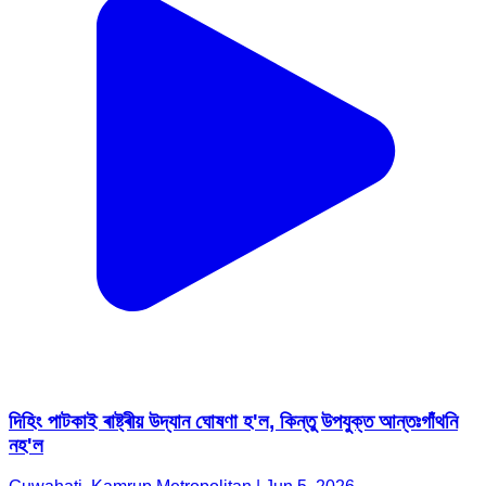
দিহিং পাটকাই ৰাষ্ট্ৰীয় উদ্যান ঘোষণা হ'ল, কিন্তু উপযুক্ত আন্তঃগাঁথনি
নহ'ল