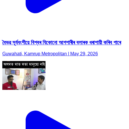
বৈভৱ সূৰ্যবংশীয়ে বিশ্বৰ যিকোনো আগশাৰীৰ বলাৰক ধৰাশায়ী কৰিব পাৰে
Guwahati, Kamrup Metropolitan | May 29, 2026