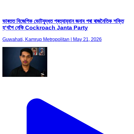
ভাৰতত বিজেপিক ভোটযুদ্ধত প্ৰত্যাহ্বান জনাব পৰা ৰাজনৈতিক শক্তি
হ'বগৈ নেকি Cockroach Janta Party
Guwahati, Kamrup Metropolitan | May 21, 2026