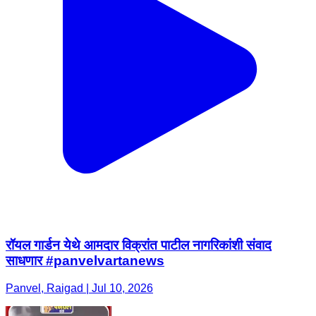
रॉयल गार्डन येथे आमदार विक्रांत पाटील नागरिकांशी संवाद
साधणार #panvelvartanews
Panvel, Raigad | Jul 10, 2026