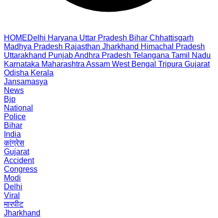
HOME
Delhi
Haryana
Uttar Pradesh
Bihar
Chhattisgarh
Madhya Pradesh
Rajasthan
Jharkhand
Himachal Pradesh
Uttarakhand
Punjab
Andhra Pradesh
Telangana
Tamil Nadu
Karnataka
Maharashtra
Assam
West Bengal
Tripura
Gujarat
Odisha
Kerala
Jansamasya
News
Bjp
National
Police
Bihar
India
कांग्रेस
Gujarat
Accident
Congress
Modi
Delhi
Viral
मारपीट
Jharkhand