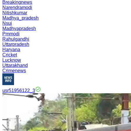
Breakingnews
Narendramodi
Nitishkumar
Madhya_pradesh
Nsui
Madhyapradesh
Pmmodi
Rahulgandhi
Uttarpradesh
Haryana
Cricket
Lucknow
Uttarakhand
Crimenews
usr51956122_3