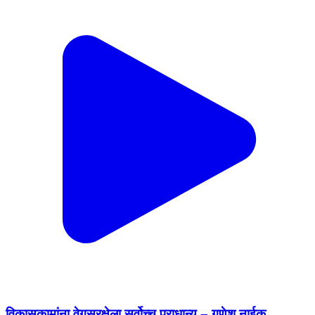
विकासकामांना वेगसुरक्षेला सर्वोच्च प्राधान्य – गणेश नाईक