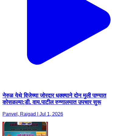
नेरुळ येथे विजेच्या जोरदार धक्क्याने दोन मुली पाण्यात
कोसळल्या;डी. वाय.पाटील रुग्णालयात उपचार सुरू
Panvel, Raigad | Jul 1, 2026