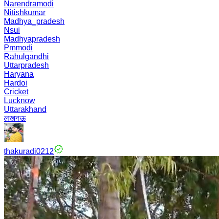
Narendramodi
Nitishkumar
Madhya_pradesh
Nsui
Madhyapradesh
Pmmodi
Rahulgandhi
Uttarpradesh
Haryana
Hardoi
Cricket
Lucknow
Uttarakhand
लखनऊ
thakuradi0212