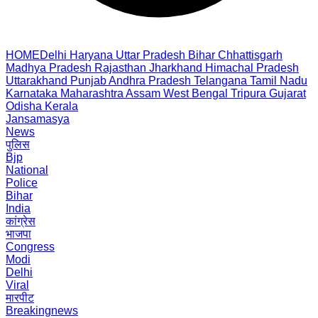
HOME
Delhi
Haryana
Uttar Pradesh
Bihar
Chhattisgarh
Madhya Pradesh
Rajasthan
Jharkhand
Himachal Pradesh
Uttarakhand
Punjab
Andhra Pradesh
Telangana
Tamil Nadu
Karnataka
Maharashtra
Assam
West Bengal
Tripura
Gujarat
Odisha
Kerala
Jansamasya
News
पुलिस
Bjp
National
Police
Bihar
India
कांग्रेस
भाजपा
Congress
Modi
Delhi
Viral
मारपीट
Breakingnews