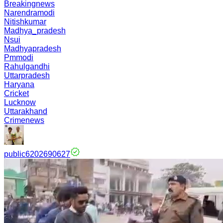
Breakingnews
Narendramodi
Nitishkumar
Madhya_pradesh
Nsui
Madhyapradesh
Pmmodi
Rahulgandhi
Uttarpradesh
Haryana
Cricket
Lucknow
Uttarakhand
Crimenews
public6202690627