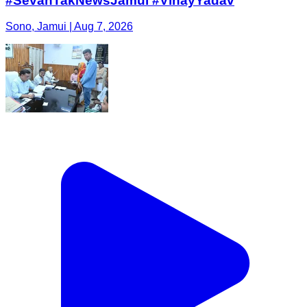
#SevanTakNewsJamui #VinayYadav
Sono, Jamui | Aug 7, 2026