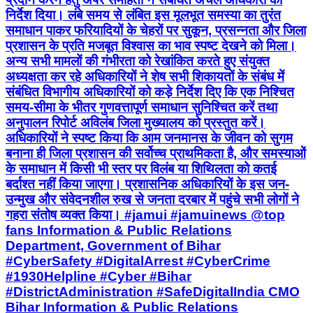
निर्देश दिया। लंबे समय से लंबित इस मूलभूत समस्या का तुरंत
समाधान पाकर फरियादियों के चेहरों पर सुकून, प्रसन्नता और जिला
प्रशासन के प्रति मजबूत विश्वास का भाव स्पष्ट देखने को मिला।
अन्य सभी मामलों की गंभीरता को रेखांकित करते हुए संयुक्त
अध्यक्षता कर रहे अधिकारियों ने शेष सभी शिकायतों के संबंध में
संबंधित विभागीय अधिकारियों को कड़े निर्देश दिए कि एक निश्चित
समय-सीमा के भीतर गुणवत्तापूर्ण समाधान सुनिश्चित करें तथा
अनुपालन रिपोर्ट अविलंब जिला मुख्यालय को प्रस्तुत करें।
अधिकारियों ने स्पष्ट किया कि आम जनमानस के जीवन को सुगम
बनाना ही जिला प्रशासन की सर्वोच्च प्राथमिकता है, और समस्याओं
के समाधान में किसी भी स्तर पर विलंब या शिथिलता को कतई
बर्दाश्त नहीं किया जाएगा। प्रशासनिक अधिकारियों के इस जन-
उन्मुख और संवेदनशील रुख से जनता दरबार में पहुंचे सभी लोगों ने
गहरा संतोष व्यक्त किया। #jamui #jamuinews @top
fans Information & Public Relations
Department, Government of Bihar
#CyberSafety #DigitalArrest #CyberCrime
#1930Helpline #Cyber #Bihar
#DistrictAdministration #SafeDigitalIndia CMO
Bihar Information & Public Relations