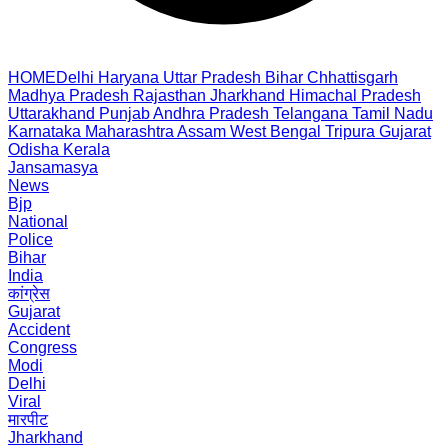
HOME
Delhi
Haryana
Uttar Pradesh
Bihar
Chhattisgarh
Madhya Pradesh
Rajasthan
Jharkhand
Himachal Pradesh
Uttarakhand
Punjab
Andhra Pradesh
Telangana
Tamil Nadu
Karnataka
Maharashtra
Assam
West Bengal
Tripura
Gujarat
Odisha
Kerala
Jansamasya
News
Bjp
National
Police
Bihar
India
कांग्रेस
Gujarat
Accident
Congress
Modi
Delhi
Viral
मारपीट
Jharkhand