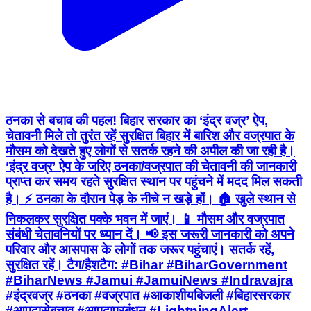
ठनका से बचाव की पहल! बिहार सरकार का ‘इंद्र वज्र’ ऐप,
चेतावनी मिले तो तुरंत रहें सुरक्षित बिहार में बारिश और वज्रपात के
मौसम को देखते हुए लोगों से सतर्क रहने की अपील की जा रही है।
‘इंद्र वज्र’ ऐप के जरिए ठनका/वज्रपात की चेतावनी की जानकारी
प्राप्त कर समय रहते सुरक्षित स्थान पर पहुंचने में मदद मिल सकती
है। ⚡ ठनका के दौरान पेड़ के नीचे न खड़े हों। 🏠 खुले स्थान से
निकलकर सुरक्षित पक्के भवन में जाएं। 📱 मौसम और वज्रपात
संबंधी चेतावनियों पर ध्यान दें। 📢 इस जरूरी जानकारी को अपने
परिवार और आसपास के लोगों तक जरूर पहुंचाएं। सतर्क रहें,
सुरक्षित रहें। टैग/हैशटैग: #Bihar #BiharGovernment
#BiharNews #Jamui #JamuiNews #Indravajra
#इंद्रवज्र #ठनका #वज्रपात #आकाशीयबिजली #बिहारसरकार
#आपदासेबचाव #आपदाप्रबंधन #LightningAlert
#SafetyFirst #WeatherAlert #SevanTakNews
#सेवनतकन्यूज़
Sono, Jamui | Aug 7, 2026