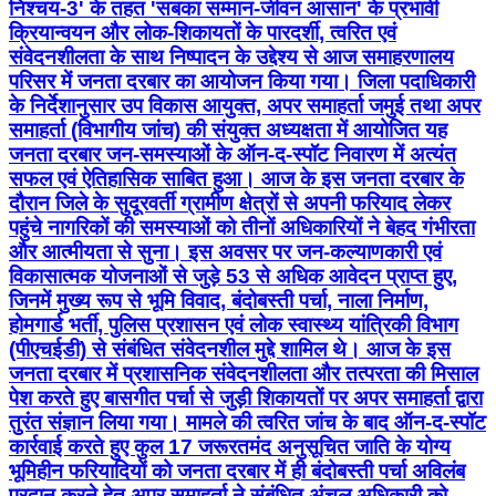
निश्चय-3' के तहत 'सबका सम्मान-जीवन आसान' के प्रभावी
क्रियान्वयन और लोक-शिकायतों के पारदर्शी, त्वरित एवं
संवेदनशीलता के साथ निष्पादन के उद्देश्य से आज समाहरणालय
परिसर में जनता दरबार का आयोजन किया गया। जिला पदाधिकारी
के निर्देशानुसार उप विकास आयुक्त, अपर समाहर्ता जमुई तथा अपर
समाहर्ता (विभागीय जांच) की संयुक्त अध्यक्षता में आयोजित यह
जनता दरबार जन-समस्याओं के ऑन-द-स्पॉट निवारण में अत्यंत
सफल एवं ऐतिहासिक साबित हुआ। आज के इस जनता दरबार के
दौरान जिले के सुदूरवर्ती ग्रामीण क्षेत्रों से अपनी फरियाद लेकर
पहुंचे नागरिकों की समस्याओं को तीनों अधिकारियों ने बेहद गंभीरता
और आत्मीयता से सुना। इस अवसर पर जन-कल्याणकारी एवं
विकासात्मक योजनाओं से जुड़े 53 से अधिक आवेदन प्राप्त हुए,
जिनमें मुख्य रूप से भूमि विवाद, बंदोबस्ती पर्चा, नाला निर्माण,
होमगार्ड भर्ती, पुलिस प्रशासन एवं लोक स्वास्थ्य यांत्रिकी विभाग
(पीएचईडी) से संबंधित संवेदनशील मुद्दे शामिल थे। आज के इस
जनता दरबार में प्रशासनिक संवेदनशीलता और तत्परता की मिसाल
पेश करते हुए बासगीत पर्चा से जुड़ी शिकायतों पर अपर समाहर्ता द्वारा
तुरंत संज्ञान लिया गया। मामले की त्वरित जांच के बाद ऑन-द-स्पॉट
कार्रवाई करते हुए कुल 17 जरूरतमंद अनुसूचित जाति के योग्य
भूमिहीन फरियादियों को जनता दरबार में ही बंदोबस्ती पर्चा अविलंब
प्रदान करने हेतु अपर समाहर्ता ने संबंधित अंचल अधिकारी को