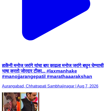
हाकेंनी मनोज जरांगे यांचा बाप काढला मनोज जरांगे बघुन घेण्याची
भाषा करतो जोरदार टीका... #laxmanhake
#manojjarangepatil #marathaaarakshan
Aurangabad, Chhatrapati Sambhajinagar | Aug 7, 2026