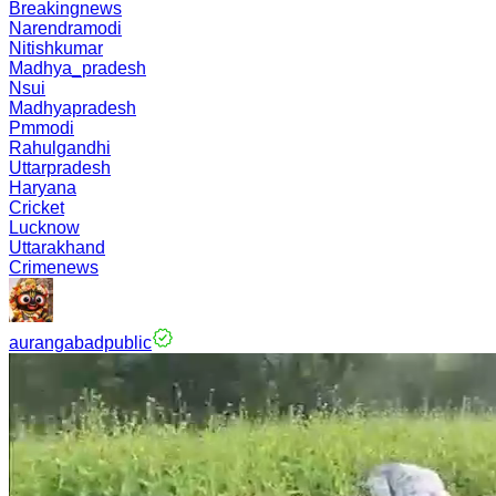
Breakingnews
Narendramodi
Nitishkumar
Madhya_pradesh
Nsui
Madhyapradesh
Pmmodi
Rahulgandhi
Uttarpradesh
Haryana
Cricket
Lucknow
Uttarakhand
Crimenews
aurangabadpublic