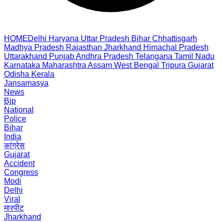
HOME
Delhi
Haryana
Uttar Pradesh
Bihar
Chhattisgarh
Madhya Pradesh
Rajasthan
Jharkhand
Himachal Pradesh
Uttarakhand
Punjab
Andhra Pradesh
Telangana
Tamil Nadu
Karnataka
Maharashtra
Assam
West Bengal
Tripura
Gujarat
Odisha
Kerala
Jansamasya
News
Bjp
National
Police
Bihar
India
कांग्रेस
Gujarat
Accident
Congress
Modi
Delhi
Viral
मारपीट
Jharkhand