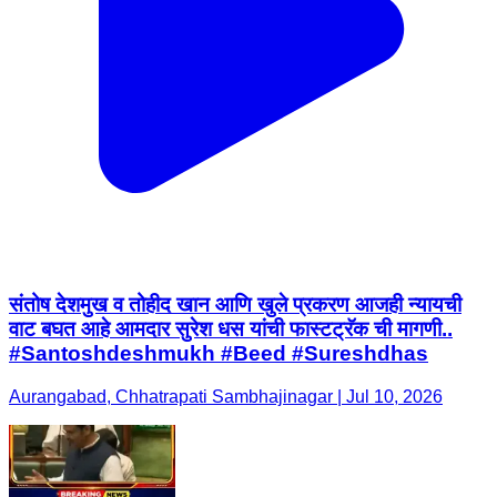
संतोष देशमुख व तोहीद खान आणि खुले प्रकरण आजही न्यायची
वाट बघत आहे आमदार सुरेश धस यांची फास्टट्रॅक ची मागणी..
#Santoshdeshmukh #Beed #Sureshdhas
Aurangabad, Chhatrapati Sambhajinagar | Jul 10, 2026