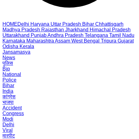
HOME
Delhi
Haryana
Uttar Pradesh
Bihar
Chhattisgarh
Madhya Pradesh
Rajasthan
Jharkhand
Himachal Pradesh
Uttarakhand
Punjab
Andhra Pradesh
Telangana
Tamil Nadu
Karnataka
Maharashtra
Assam
West Bengal
Tripura
Gujarat
Odisha
Kerala
Jansamasya
News
पुलिस
Bjp
National
Police
Bihar
India
कांग्रेस
भाजपा
Accident
Congress
Modi
Delhi
Viral
मारपीट