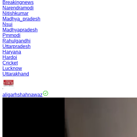
Breakingnews
Narendramodi
Nitishkumar
Madhya_pradesh
Nsui
Madhyapradesh
Pmmodi
Rahulgandhi
Uttarpradesh
Haryana
Hardoi
Cricket
Lucknow
Uttarakhand
aligarhshahnawaz