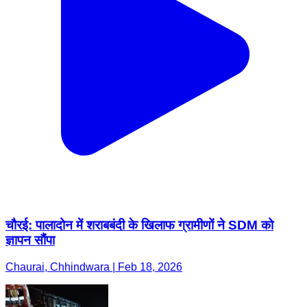
चौरई: पालादोन में शराबबंदी के खिलाफ ग्रामीणों ने SDM को
ज्ञापन सौंपा
Chaurai, Chhindwara | Feb 18, 2026