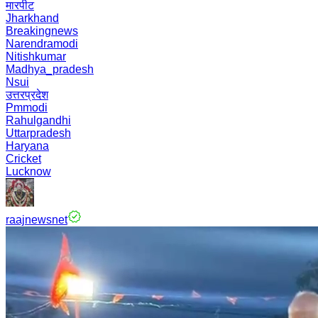
मारपीट
Jharkhand
Breakingnews
Narendramodi
Nitishkumar
Madhya_pradesh
Nsui
उत्तरप्रदेश
Pmmodi
Rahulgandhi
Uttarpradesh
Haryana
Cricket
Lucknow
raajnewsnet