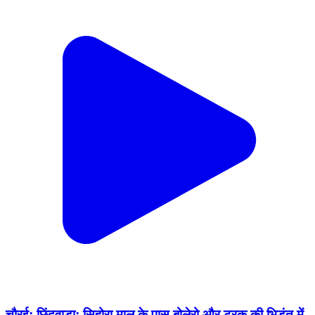
चौरई: छिंदवाड़ा: सिहोरा माल के पास बोलेरो और ट्रक की भिड़ंत में