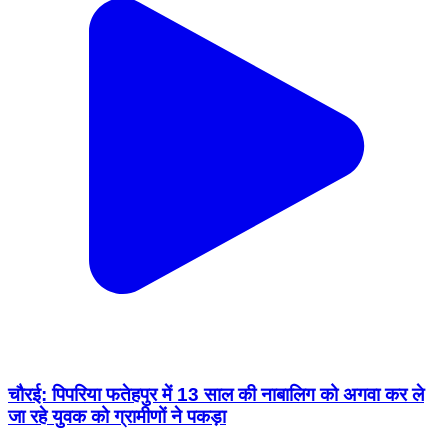
चौरई: पिपरिया फतेहपुर में 13 साल की नाबालिग को अगवा कर ले
जा रहे युवक को ग्रामीणों ने पकड़ा