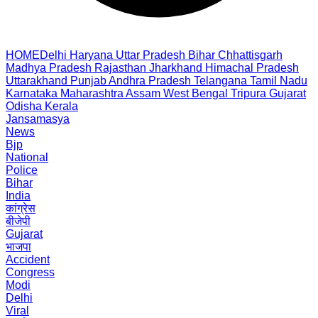
HOME
Delhi
Haryana
Uttar Pradesh
Bihar
Chhattisgarh
Madhya Pradesh
Rajasthan
Jharkhand
Himachal Pradesh
Uttarakhand
Punjab
Andhra Pradesh
Telangana
Tamil Nadu
Karnataka
Maharashtra
Assam
West Bengal
Tripura
Gujarat
Odisha
Kerala
Jansamasya
News
Bjp
National
Police
Bihar
India
कांग्रेस
बीजेपी
Gujarat
भाजपा
Accident
Congress
Modi
Delhi
Viral