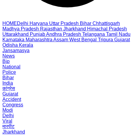
HOME
Delhi
Haryana
Uttar Pradesh
Bihar
Chhattisgarh
Madhya Pradesh
Rajasthan
Jharkhand
Himachal Pradesh
Uttarakhand
Punjab
Andhra Pradesh
Telangana
Tamil Nadu
Karnataka
Maharashtra
Assam
West Bengal
Tripura
Gujarat
Odisha
Kerala
Jansamasya
News
Bjp
National
Police
Bihar
India
कांग्रेस
Gujarat
Accident
Congress
Modi
Delhi
Viral
मारपीट
Jharkhand