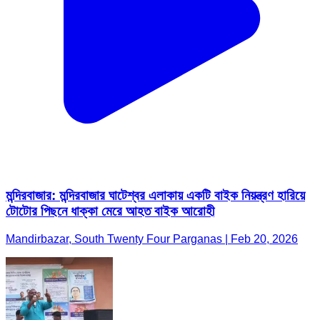
মন্দিরবাজার: মন্দিরবাজার ঘাটেশ্বর এলাকায় একটি বাইক নিয়ন্ত্রণ হারিয়ে
টোটোর পিছনে ধাক্কা মেরে আহত বাইক আরোহী
Mandirbazar, South Twenty Four Parganas | Feb 20, 2026