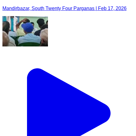
Mandirbazar, South Twenty Four Parganas | Feb 17, 2026