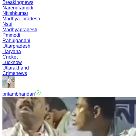
Breakingnews
Narendramodi
Nitishkumar
Madhya_pradesh
Nsui
Madhyapradesh
Pmmodi
Rahulgandhi
Uttarpradesh
Haryana
Cricket
Lucknow
Uttarakhand
Crimenews
pritambhandari