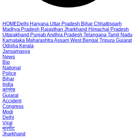
HOME
Delhi
Haryana
Uttar Pradesh
Bihar
Chhattisgarh
Madhya Pradesh
Rajasthan
Jharkhand
Himachal Pradesh
Uttarakhand
Punjab
Andhra Pradesh
Telangana
Tamil Nadu
Karnataka
Maharashtra
Assam
West Bengal
Tripura
Gujarat
Odisha
Kerala
Jansamasya
News
Bjp
National
Police
Bihar
India
कांग्रेस
Gujarat
Accident
Congress
Modi
Delhi
Viral
मारपीट
Jharkhand