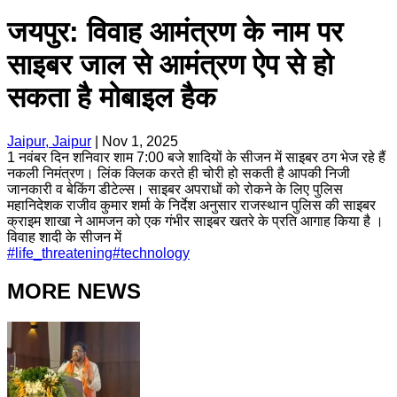
जयपुर: विवाह आमंत्रण के नाम पर
साइबर जाल से आमंत्रण ऐप से हो
सकता है मोबाइल हैक
Jaipur, Jaipur
|
Nov 1, 2025
1 नवंबर दिन शनिवार शाम 7:00 बजे शादियों के सीजन में साइबर ठग भेज रहे हैं
नकली निमंत्रण। लिंक क्लिक करते ही चोरी हो सकती है आपकी निजी
जानकारी व बेकिंग डीटेल्स। साइबर अपराधों को रोकने के लिए पुलिस
महानिदेशक राजीव कुमार शर्मा के निर्देश अनुसार राजस्थान पुलिस की साइबर
क्राइम शाखा ने आमजन को एक गंभीर साइबर खतरे के प्रति आगाह किया है ।
विवाह शादी के सीजन में
#
life_threatening
#
technology
MORE NEWS