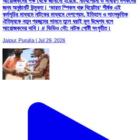
আয়োজকদের পক্ষ থেকে জানানো হয়েছে, নাট্যপ্রেমী ও সাধারণ দর্শকদের
জন্য অনুষ্ঠানটি উন্মুক্ত। ‘ভারত স্পিকস থ্রু থিয়েটার’ শীর্ষক এই
কর্মসূচির মাধ্যমে নাটকের মাধ্যমে দেশপ্রেম, ইতিহাস ও সাংস্কৃতিক
ঐতিহ্যকে নতুন প্রজন্মের সামনে তুলে ধরাই মূল উদ্দেশ্য বলে
আয়োজকদের দাবি। # ভিডিও সৌ: নাটক গোষ্টী সংগৃহীত।
Jaipur, Purulia | Jul 29, 2026