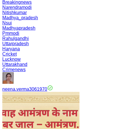
Breakingnews
Narendramodi
Nitishkumar
Madhya_pradesh
Nsui
Madhyapradesh
Pmmodi
Rahulgandhi
Uttarpradesh
Haryana
Cricket
Lucknow
Uttarakhand
Crimenews
neena.verma3061970