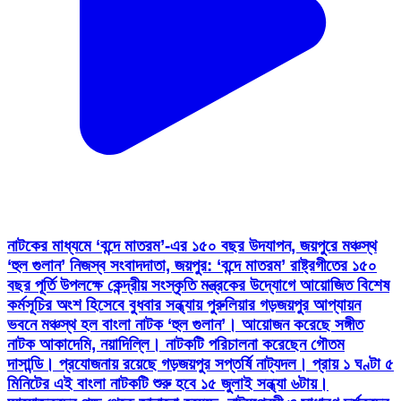
নাটকের মাধ্যমে ‘বন্দে মাতরম’-এর ১৫০ বছর উদযাপন, জয়পুরে মঞ্চস্থ
‘হুল গুলান’ নিজস্ব সংবাদদাতা, জয়পুর: ‘বন্দে মাতরম’ রাষ্ট্রগীতের ১৫০
বছর পূর্তি উপলক্ষে কেন্দ্রীয় সংস্কৃতি মন্ত্রকের উদ্যোগে আয়োজিত বিশেষ
কর্মসূচির অংশ হিসেবে বুধবার সন্ধ্যায় পুরুলিয়ার গড়জয়পুর আপ্যায়ন
ভবনে মঞ্চস্থ হল বাংলা নাটক ‘হুল গুলান’। আয়োজন করেছে সঙ্গীত
নাটক আকাদেমি, নয়াদিল্লি। নাটকটি পরিচালনা করেছেন গৌতম
দাসান্ডি। প্রযোজনায় রয়েছে গড়জয়পুর সপ্তর্ষি নাট্যদল। প্রায় ১ ঘণ্টা ৫
মিনিটের এই বাংলা নাটকটি শুরু হবে ১৫ জুলাই সন্ধ্যা ৬টায়।