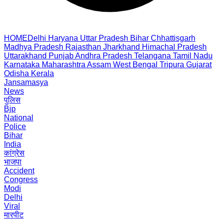
HOME
Delhi
Haryana
Uttar Pradesh
Bihar
Chhattisgarh
Madhya Pradesh
Rajasthan
Jharkhand
Himachal Pradesh
Uttarakhand
Punjab
Andhra Pradesh
Telangana
Tamil Nadu
Karnataka
Maharashtra
Assam
West Bengal
Tripura
Gujarat
Odisha
Kerala
Jansamasya
News
पुलिस
Bjp
National
Police
Bihar
India
कांग्रेस
भाजपा
Accident
Congress
Modi
Delhi
Viral
मारपीट