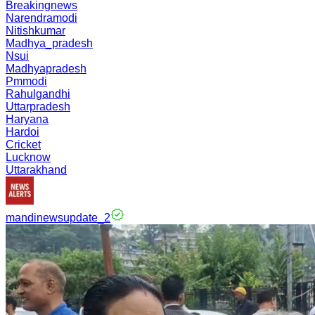
Breakingnews
Narendramodi
Nitishkumar
Madhya_pradesh
Nsui
Madhyapradesh
Pmmodi
Rahulgandhi
Uttarpradesh
Haryana
Hardoi
Cricket
Lucknow
Uttarakhand
mandinewsupdate_2