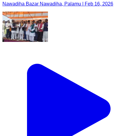
Nawadiha Bazar Nawadiha, Palamu | Feb 16, 2026