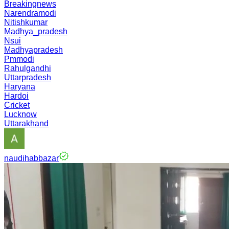
Breakingnews
Narendramodi
Nitishkumar
Madhya_pradesh
Nsui
Madhyapradesh
Pmmodi
Rahulgandhi
Uttarpradesh
Haryana
Hardoi
Cricket
Lucknow
Uttarakhand
naudihabbazar