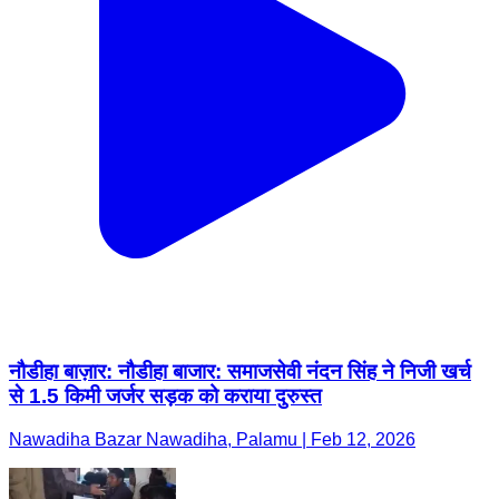
नौडीहा बाज़ार: नौडीहा बाजार: समाजसेवी नंदन सिंह ने निजी खर्च
से 1.5 किमी जर्जर सड़क को कराया दुरुस्त
Nawadiha Bazar Nawadiha, Palamu | Feb 12, 2026