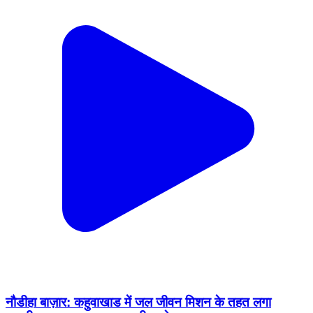
नौडीहा बाज़ार: कहुवाखाड में जल जीवन मिशन के तहत लगा