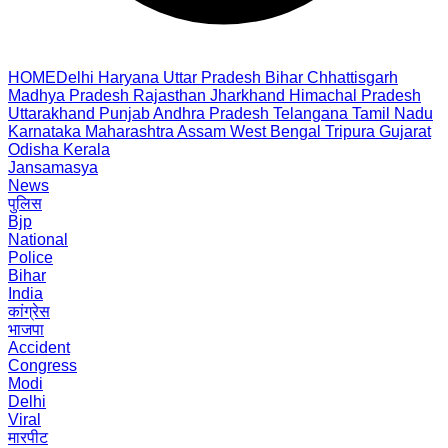
HOME
Delhi
Haryana
Uttar Pradesh
Bihar
Chhattisgarh
Madhya Pradesh
Rajasthan
Jharkhand
Himachal Pradesh
Uttarakhand
Punjab
Andhra Pradesh
Telangana
Tamil Nadu
Karnataka
Maharashtra
Assam
West Bengal
Tripura
Gujarat
Odisha
Kerala
Jansamasya
News
पुलिस
Bjp
National
Police
Bihar
India
कांग्रेस
भाजपा
Accident
Congress
Modi
Delhi
Viral
मारपीट