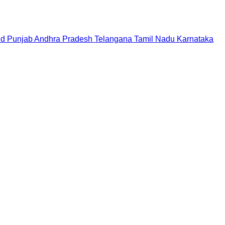
nd
Punjab
Andhra Pradesh
Telangana
Tamil Nadu
Karnataka