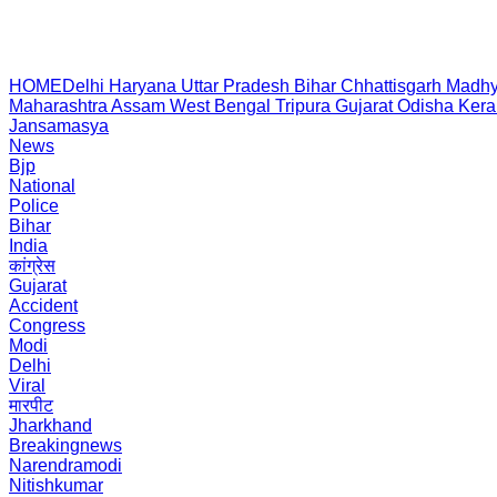
HOME
Delhi
Haryana
Uttar Pradesh
Bihar
Chhattisgarh
Madhy
Maharashtra
Assam
West Bengal
Tripura
Gujarat
Odisha
Kera
Jansamasya
News
Bjp
National
Police
Bihar
India
कांग्रेस
Gujarat
Accident
Congress
Modi
Delhi
Viral
मारपीट
Jharkhand
Breakingnews
Narendramodi
Nitishkumar