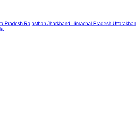
a Pradesh
Rajasthan
Jharkhand
Himachal Pradesh
Uttarakha
la