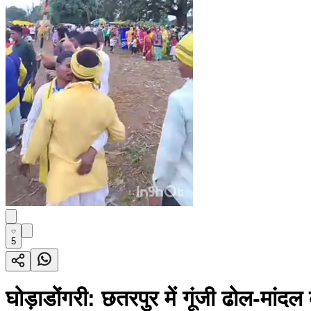
5
घोड़ाडोंगरी: छतरपुर में गूंजी ढोल-मांदल