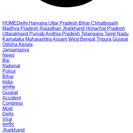
HOME
Delhi
Haryana
Uttar Pradesh
Bihar
Chhattisgarh
Madhya Pradesh
Rajasthan
Jharkhand
Himachal Pradesh
Uttarakhand
Punjab
Andhra Pradesh
Telangana
Tamil Nadu
Karnataka
Maharashtra
Assam
West Bengal
Tripura
Gujarat
Odisha
Kerala
Jansamasya
News
Bjp
National
Police
Bihar
India
कांग्रेस
Gujarat
Accident
Congress
Modi
Delhi
Viral
मारपीट
Jharkhand