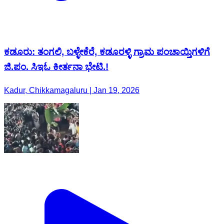
ಜಿ.ಪಂ. ಸಿ‌ಇಓ‌ ಕೀರ್ತನಾ‌ ಭೇಟಿ.!
Kadur, Chikkamagaluru | Jan 19, 2026