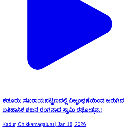
ಕಡೂರು: ಸಖರಾಯಪಟ್ಟಣದಲ್ಲಿ ವಿಜೃಂಭಣೆಯಿಂದ ಜರುಗಿದ
ಐತಿಹಾಸಿಕ ಶಕುನ ರಂಗನಾಥ ಸ್ವಾಮಿ ರಥೋತ್ಸವ.!
Kadur, Chikkamagaluru | Jan 18, 2026