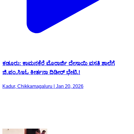
ಕಡೂರು: ಕಾಮನಕೆರೆ ಮೊರಾರ್ಜಿ ದೇಸಾಯಿ ವಸತಿ ಶಾಲೆಗೆ
ಜಿ.ಪಂ.ಸಿ‌ಇ‌ಓ ಕೀರ್ತನಾ ದಿಡೀರ್ ಭೇಟಿ.!
Kadur, Chikkamagaluru | Jan 20, 2026