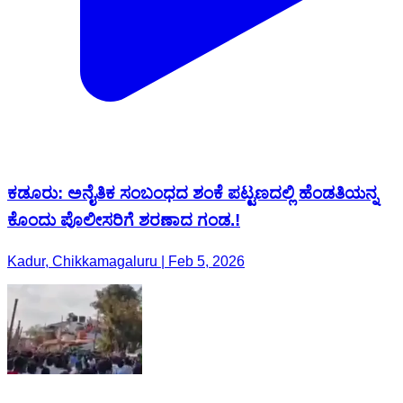
ಕಡೂರು: ಅನೈತಿಕ ಸಂಬಂಧದ ಶಂಕೆ ಪಟ್ಟಣದಲ್ಲಿ ಹೆಂಡತಿಯನ್ನ
ಕೊಂದು ಪೊಲೀಸರಿಗೆ ಶರಣಾದ ಗಂಡ.!
Kadur, Chikkamagaluru | Feb 5, 2026