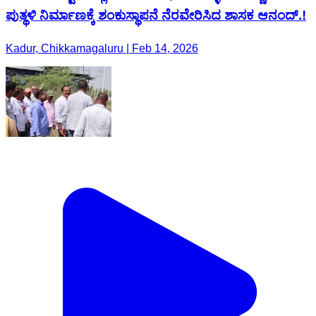
ಪುತ್ಥಳಿ ನಿರ್ಮಾಣಕ್ಕೆ ಶಂಕುಸ್ಥಾಪನೆ ನೆರವೇರಿಸಿದ ಶಾಸಕ ಆನಂದ್.!
Kadur, Chikkamagaluru | Feb 14, 2026