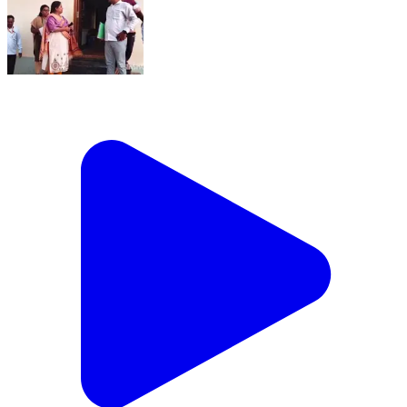
ಕಡೂರು: ತಂಗಲಿ, ಬಳ್ಳೇಕೆರೆ, ಕಡೂರಳ್ಳಿ‌ ಗ್ರಾಮ ಪಂಚಾಯ್ತಿಗಳಿಗೆ