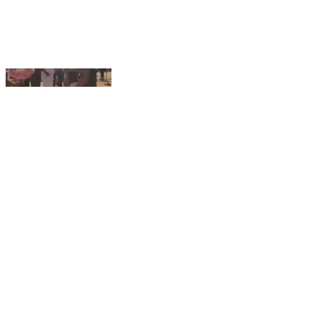
ಕಡೂರು: ಪಂಚೆಹೊಸಹಳ್ಳಿ ಗ್ರಾಮದಲ್ಲಿ ಕಬ್ಬಡಿ ಪಂದ್ಯಾವಳಿಗೆ‌