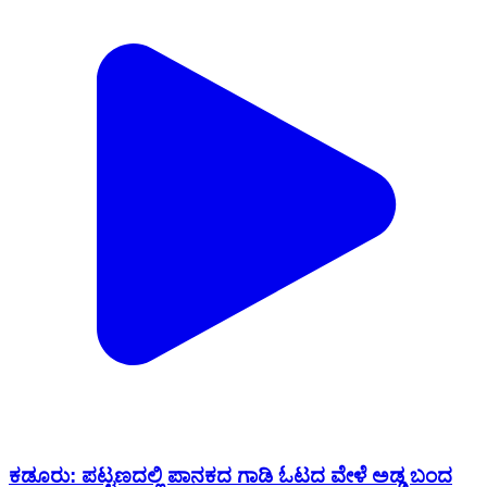
ಕಡೂರು: ಪಟ್ಟಣದಲ್ಲಿ ಪಾನಕದ ಗಾಡಿ ಓಟದ ವೇಳೆ ಅಡ್ಡ ಬಂದ