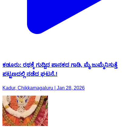
ಕಡೂರು: ರಥಕ್ಕೆ ಗುದ್ದಿದ ಪಾನಕದ ಗಾಡಿ, ಮೈ ಜುಮ್ಮೆನಿಸುತ್ತೆ
ಪಟ್ಟಣದಲ್ಲಿ ನಡೆದ ಘಟನೆ.!
Kadur, Chikkamagaluru | Jan 28, 2026