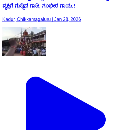
ವ್ಯಕ್ತಿಗೆ ಗುದ್ದಿದ ಗಾಡಿ, ಗಂಭೀರ ಗಾಯ.!
Kadur, Chikkamagaluru | Jan 28, 2026