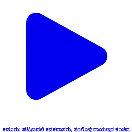
ಕಡೂರು: ಪಟ್ಟಣದಲ್ಲಿ ಕನಕದಾಸರು, ಸಂಗೊಳ್ಳಿ ರಾಯಣ್ಣರ ಕಂಚಿನ