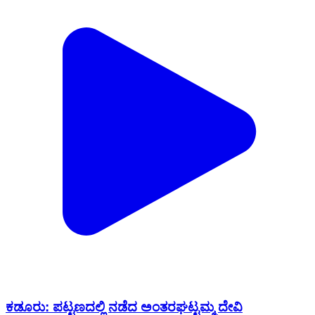
ಕಡೂರು: ಪಟ್ಟಣದಲ್ಲಿ ನಡೆದ ಅಂತರಘಟ್ಟಮ್ಮ‌ ದೇವಿ