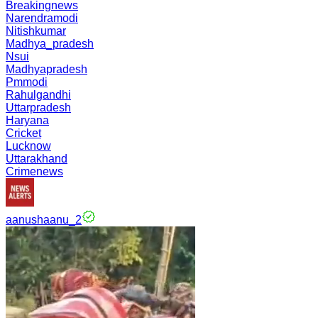
Breakingnews
Narendramodi
Nitishkumar
Madhya_pradesh
Nsui
Madhyapradesh
Pmmodi
Rahulgandhi
Uttarpradesh
Haryana
Cricket
Lucknow
Uttarakhand
Crimenews
aanushaanu_2