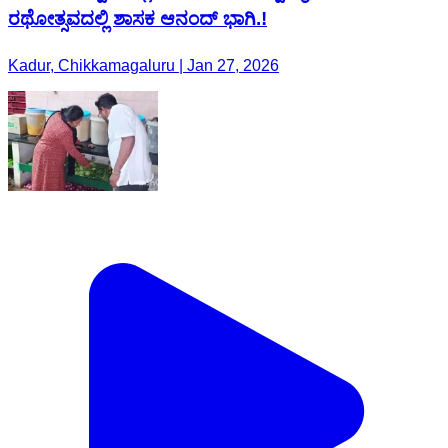
ರಥೋತ್ಸವದಲ್ಲಿ ಶಾಸಕ ಆನಂದ್ ಭಾಗಿ.!
Kadur, Chikkamagaluru | Jan 27, 2026