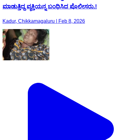
ಮಾಡುತ್ತಿದ್ದ ವ್ಯಕ್ತಿಯನ್ನ ಬಂಧಿಸಿದ ಪೊಲೀಸರು.!
Kadur, Chikkamagaluru | Feb 8, 2026