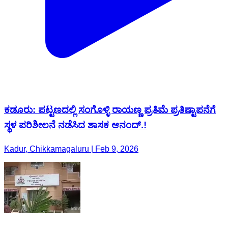
ಕಡೂರು: ಪಟ್ಟಣದಲ್ಲಿ ಸಂಗೊಳ್ಳಿ ರಾಯಣ್ಣ ಪ್ರತಿಮೆ ಪ್ರತಿಷ್ಟಾಪನೆಗೆ
ಸ್ಥಳ ಪರಿಶೀಲನೆ ನಡೆಸಿದ ಶಾಸಕ ಆನಂದ್.!
Kadur, Chikkamagaluru | Feb 9, 2026