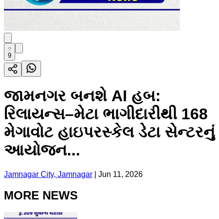
9
જામનગર બનશે AI હબ:
રિલાયન્સ–મેટા ભાગીદારીથી 168
મેગાવોટ હાઇપરસ્કેલ ડેટા સેન્ટરનું
આયોજન...
Jamnagar City, Jamnagar
|
Jun 11, 2026
MORE NEWS