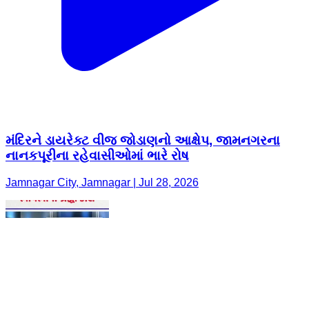
મંદિરને ડાયરેક્ટ વીજ જોડાણનો આક્ષેપ, જામનગરના
નાનકપૂરીના રહેવાસીઓમાં ભારે રોષ
Jamnagar City, Jamnagar | Jul 28, 2026