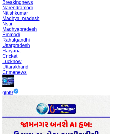
Breakingnews
Narendramodi
Nitishkumar
Madhya_pradesh
Nsui
Madhyapradesh
Pmmodi
Rahulgandhi
Uttarpradesh
Haryana
Cricket
Lucknow
Uttarakhand
Crimenews
gtpl9