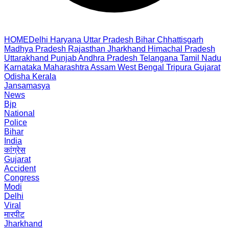
HOME
Delhi
Haryana
Uttar Pradesh
Bihar
Chhattisgarh
Madhya Pradesh
Rajasthan
Jharkhand
Himachal Pradesh
Uttarakhand
Punjab
Andhra Pradesh
Telangana
Tamil Nadu
Karnataka
Maharashtra
Assam
West Bengal
Tripura
Gujarat
Odisha
Kerala
Jansamasya
News
Bjp
National
Police
Bihar
India
कांग्रेस
Gujarat
Accident
Congress
Modi
Delhi
Viral
मारपीट
Jharkhand