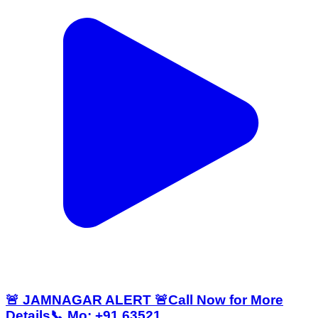
🚨 JAMNAGAR ALERT 🚨Call Now for More
Details📞 Mo: +91 63521