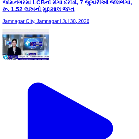
જામનગરમાં LCBનો મેગા દરોડો, 7 જુગારીઓ જેલભેગા,
રૂ. 1.52 લાખનો મુદ્દામાલ જપ્ત
Jamnagar City, Jamnagar | Jul 30, 2026