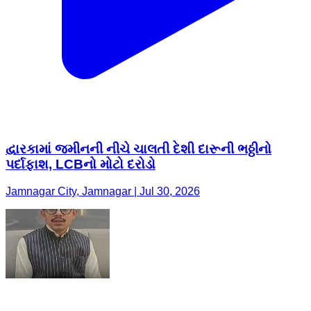
દ્વારકામાં જમીનની નીચે ચાલતી દેશી દારૂની ભઠ્ઠીનો
પર્દાફાશ, LCBનો મોટો દરોડો
Jamnagar City, Jamnagar | Jul 30, 2026