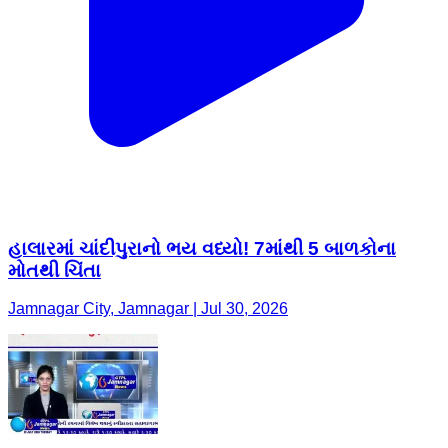
હાલારમાં ચાંદીપુરાનો ભય વધ્યો! 7માંથી 5 બાળકોના
મોતથી ચિંતા
Jamnagar City, Jamnagar | Jul 30, 2026