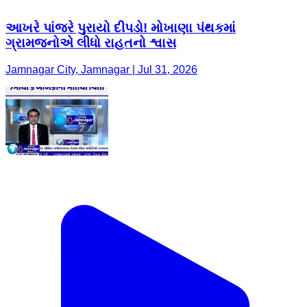
આખરે પાંજરે પુરાયો દીપડો! મોખાણા પંથકમાં
ગ્રામજનોએ લીધો રાહતનો શ્વાસ
Jamnagar City, Jamnagar | Jul 31, 2026