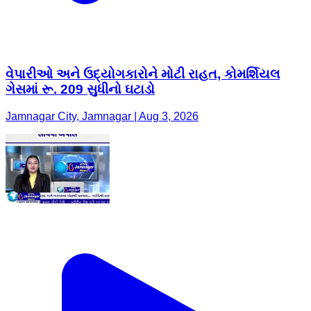
વેપારીઓ અને ઉદ્યોગકારોને મોટી રાહત, કોમર્શિયલ
ગેસમાં રૂ. 209 સુધીનો ઘટાડો
Jamnagar City, Jamnagar | Aug 3, 2026