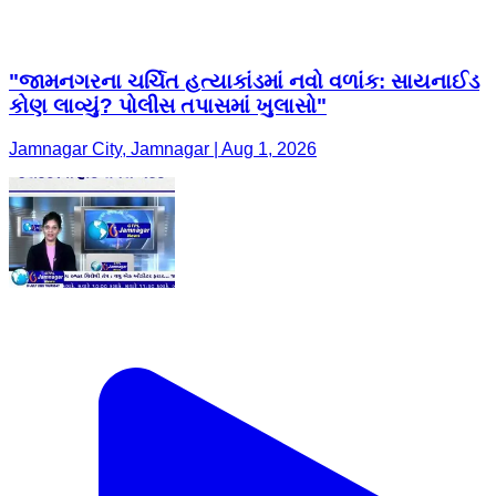
"જામનગરના ચર્ચિત હત્યાકાંડમાં નવો વળાંક: સાયનાઈડ
કોણ લાવ્યું? પોલીસ તપાસમાં ખુલાસો"
Jamnagar City, Jamnagar | Aug 1, 2026