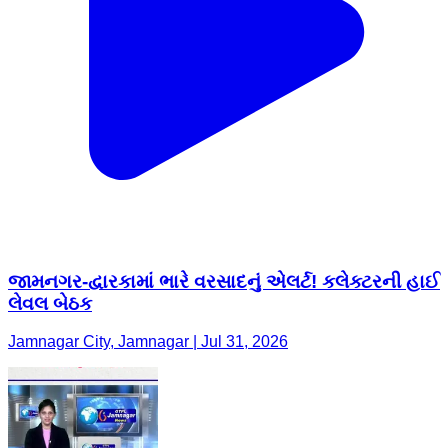
જામનગર-દ્વારકામાં ભારે વરસાદનું એલર્ટ! કલેક્ટરની હાઈ
લેવલ બેઠક
Jamnagar City, Jamnagar | Jul 31, 2026