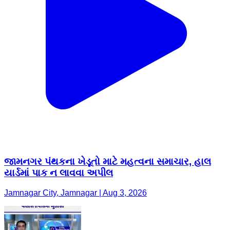
જામનગર પંથકના ખેડૂતો માટે મહત્વના સમાચાર, હાલ
યાર્ડમાં પાક ન લાવવા અપીલ
Jamnagar City, Jamnagar | Aug 3, 2026