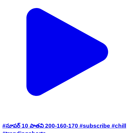
#సూపర్ 10 పాతవి 200-160-170 #subscribe #chill