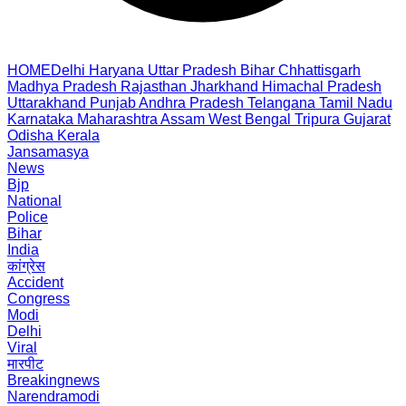
HOME
Delhi
Haryana
Uttar Pradesh
Bihar
Chhattisgarh
Madhya Pradesh
Rajasthan
Jharkhand
Himachal Pradesh
Uttarakhand
Punjab
Andhra Pradesh
Telangana
Tamil Nadu
Karnataka
Maharashtra
Assam
West Bengal
Tripura
Gujarat
Odisha
Kerala
Jansamasya
News
Bjp
National
Police
Bihar
India
कांग्रेस
Accident
Congress
Modi
Delhi
Viral
मारपीट
Breakingnews
Narendramodi