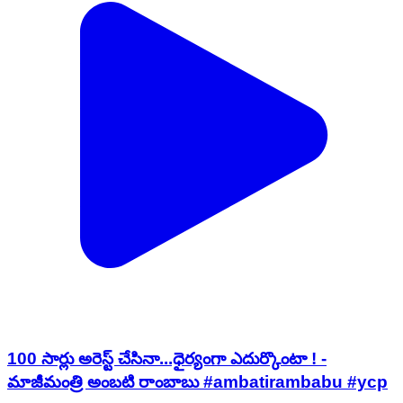
100 సార్లు అరెస్ట్ చేసినా...ధైర్యంగా ఎదుర్కొంటా ! -
మాజీమంత్రి అంబటి రాంబాబు #ambatirambabu #ycp