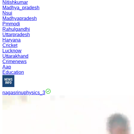
Nitishkumar
Madhya_pradesh
Nsui
Madhyapradesh
Pmmodi
Rahulgandhi
Uttarpradesh
Haryana
Cricket
Lucknow
Uttarakhand
Crimenews
Aap
Education
nagasrinuphysics_3