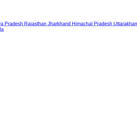
a Pradesh
Rajasthan
Jharkhand
Himachal Pradesh
Uttarakha
la