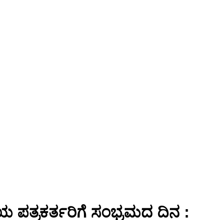
ೆಯ ಪತ್ರಕರ್ತರಿಗೆ ಸಂಭ್ರಮದ ದಿನ :