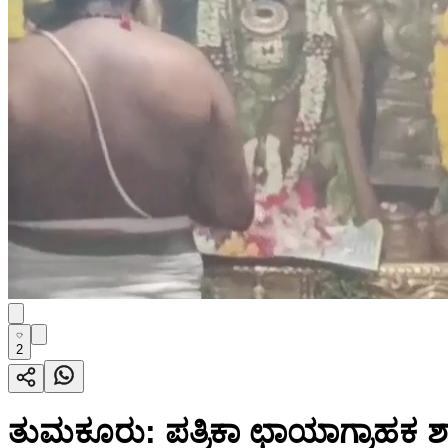
2
ತುಮಕೂರು: ಪತ್ರಿಕಾ ಛಾಯಾಗ್ರಾಹಕ ಶಾಂತ