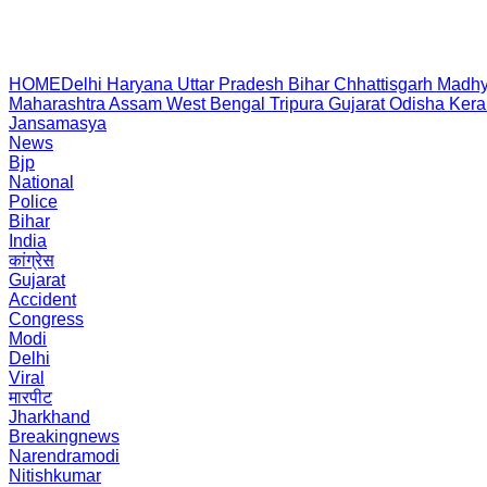
HOME
Delhi
Haryana
Uttar Pradesh
Bihar
Chhattisgarh
Madhy
Maharashtra
Assam
West Bengal
Tripura
Gujarat
Odisha
Kera
Jansamasya
News
Bjp
National
Police
Bihar
India
कांग्रेस
Gujarat
Accident
Congress
Modi
Delhi
Viral
मारपीट
Jharkhand
Breakingnews
Narendramodi
Nitishkumar