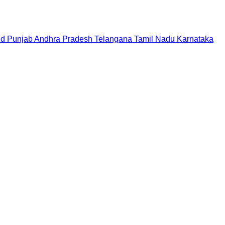
nd
Punjab
Andhra Pradesh
Telangana
Tamil Nadu
Karnataka