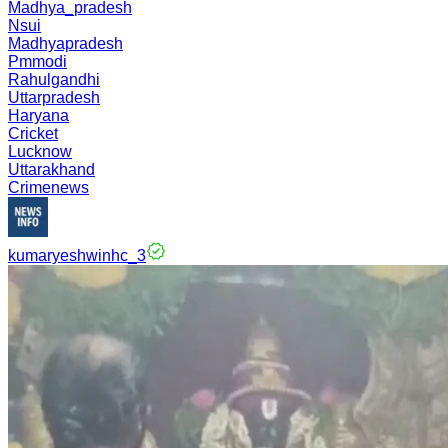
Madhya_pradesh
Nsui
Madhyapradesh
Pmmodi
Rahulgandhi
Uttarpradesh
Haryana
Cricket
Lucknow
Uttarakhand
Crimenews
kumaryeshwinhc_3