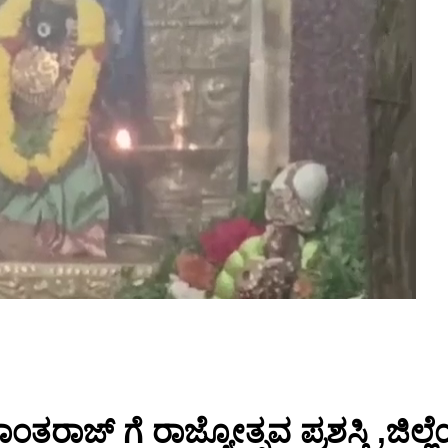
ರಾಜ್ ಗೆ ರಾಜ್ಯೋತ್ಸವ ಪ್ರಶಸ್ತಿ ,ಜಿಲ್ಲ