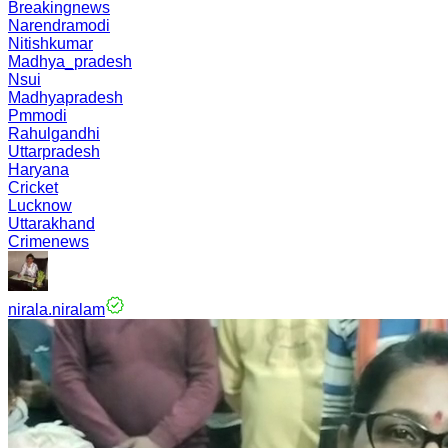
Breakingnews
Narendramodi
Nitishkumar
Madhya_pradesh
Nsui
Madhyapradesh
Pmmodi
Rahulgandhi
Uttarpradesh
Haryana
Cricket
Lucknow
Uttarakhand
Crimenews
nirala.niralam