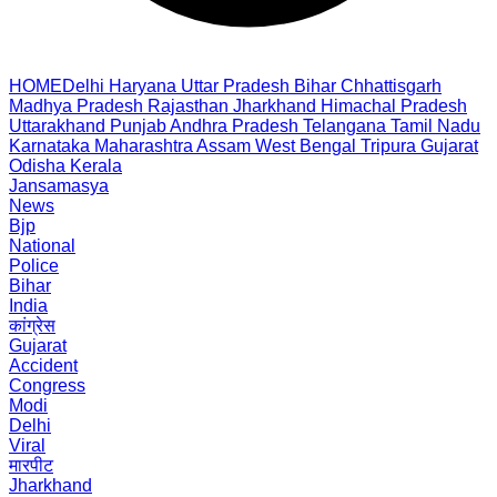
HOME
Delhi
Haryana
Uttar Pradesh
Bihar
Chhattisgarh
Madhya Pradesh
Rajasthan
Jharkhand
Himachal Pradesh
Uttarakhand
Punjab
Andhra Pradesh
Telangana
Tamil Nadu
Karnataka
Maharashtra
Assam
West Bengal
Tripura
Gujarat
Odisha
Kerala
Jansamasya
News
Bjp
National
Police
Bihar
India
कांग्रेस
Gujarat
Accident
Congress
Modi
Delhi
Viral
मारपीट
Jharkhand