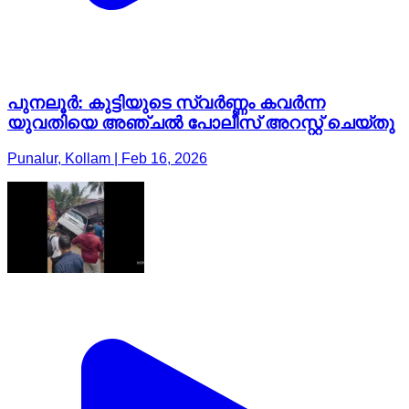
പുനലൂർ: കുട്ടിയുടെ സ്വർണ്ണം കവർന്ന
യുവതിയെ അഞ്ചൽ പോലീസ് അറസ്റ്റ് ചെയ്തു
Punalur, Kollam | Feb 16, 2026