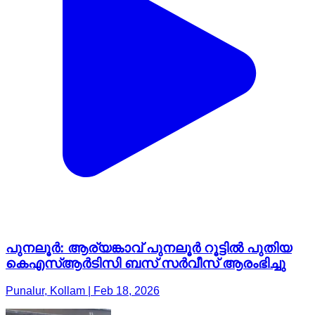
പുനലൂർ: ആര്യങ്കാവ് പുനലൂർ റൂട്ടിൽ പുതിയ
കെഎസ്ആർടിസി ബസ് സർവീസ് ആരംഭിച്ചു
Punalur, Kollam | Feb 18, 2026