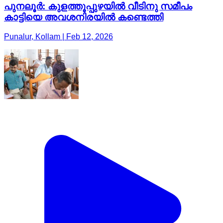
പുനലൂർ: കുളത്തൂപ്പുഴയിൽ വീടിനു സമീപം
കാട്ടിയെ അവശനിരയിൽ കണ്ടെത്തി
Punalur, Kollam | Feb 12, 2026