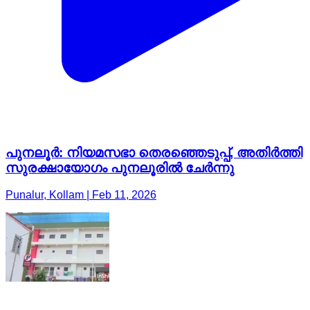
പുനലൂർ: നിയമസഭാ തെരഞ്ഞെടുപ്പ്, അതിർത്തി
സുരക്ഷായോഗം പുനലൂരിൽ ചേർന്നു
Punalur, Kollam | Feb 11, 2026