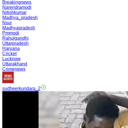
Breakingnews
Narendramodi
Nitishkumar
Madhya_pradesh
Nsui
Madhyapradesh
Pmmodi
Rahulgandhi
Uttarpradesh
Haryana
Cricket
Lucknow
Uttarakhand
Crimenews
sudheerkundara_2