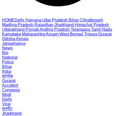
HOME
Delhi
Haryana
Uttar Pradesh
Bihar
Chhattisgarh
Madhya Pradesh
Rajasthan
Jharkhand
Himachal Pradesh
Uttarakhand
Punjab
Andhra Pradesh
Telangana
Tamil Nadu
Karnataka
Maharashtra
Assam
West Bengal
Tripura
Gujarat
Odisha
Kerala
Jansamasya
News
Bjp
National
Police
Bihar
India
कांग्रेस
Gujarat
Accident
Congress
Modi
Delhi
Viral
मारपीट
Jharkhand