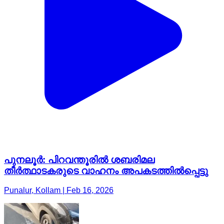
പുനലൂർ: പിറവന്തൂരിൽ ശബരിമല
തീർത്ഥാടകരുടെ വാഹനം അപകടത്തിൽപ്പെട്ടു
Punalur, Kollam | Feb 16, 2026