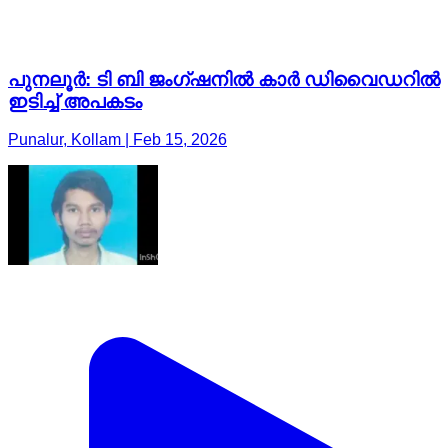
പുനലൂർ: ടി ബി ജംഗ്ഷനിൽ കാർ ഡിവൈഡറിൽ
ഇടിച്ച് അപകടം
Punalur, Kollam | Feb 15, 2026