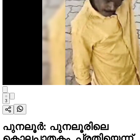
3
പുനലൂർ: പുനലൂരിലെ
കൊലപാതകം, പ്രതിയെന്ന്