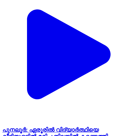
പുനലൂർ: ഏരൂരിൽ വിദ്യാർത്ഥിയെ