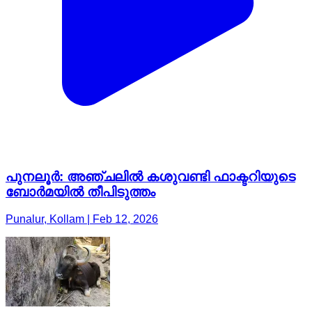
പുനലൂർ: അഞ്ചലിൽ കശുവണ്ടി ഫാക്ടറിയുടെ
ബോർമയിൽ തീപിടുത്തം
Punalur, Kollam | Feb 12, 2026