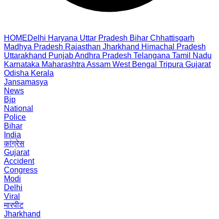
HOME
Delhi
Haryana
Uttar Pradesh
Bihar
Chhattisgarh
Madhya Pradesh
Rajasthan
Jharkhand
Himachal Pradesh
Uttarakhand
Punjab
Andhra Pradesh
Telangana
Tamil Nadu
Karnataka
Maharashtra
Assam
West Bengal
Tripura
Gujarat
Odisha
Kerala
Jansamasya
News
Bjp
National
Police
Bihar
India
कांग्रेस
Gujarat
Accident
Congress
Modi
Delhi
Viral
मारपीट
Jharkhand