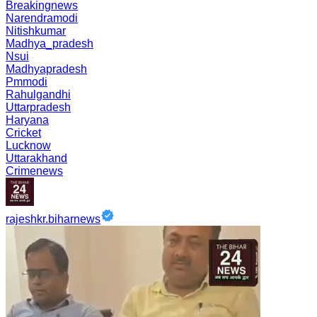
Breakingnews
Narendramodi
Nitishkumar
Madhya_pradesh
Nsui
Madhyapradesh
Pmmodi
Rahulgandhi
Uttarpradesh
Haryana
Cricket
Lucknow
Uttarakhand
Crimenews
rajeshkr.biharnews