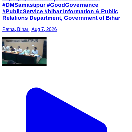
#DMSamastipur #GoodGovernance
#PublicService #bihar Information & Public
Relations Department, Government of Bihar
Patna, Bihar | Aug 7, 2026