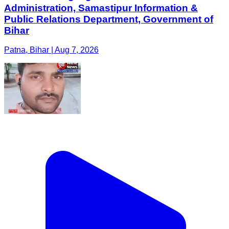
Administration, Samastipur Information &
Public Relations Department, Government of
Bihar
Patna, Bihar | Aug 7, 2026