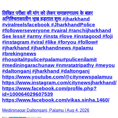
लिखित परीक्षा की मांग को लेकर समाहरणालय के बाहर
अनिश्चितकालीन भूख हड़ताल शुरू #jharkhand
#viralreelsfacebook #JharkhandPolice
#followerseveryone #vairal #ranchijharkhand
See less# #army #insta #love #instagood #foji
#instagram #viral #like #foryou #follow#
#jharkhand #jharkhandnews #palamu
#brekingnews
#hospital#pulice#palamu#pulicenilamit
#mediningarachunaw #nmratatripathy #meyou
#daltonganj #jharkhand #daltonganj
https://www.youtube.com/@citynewspalamuu
https://www.instagram.com/citynewsjharkhand/
https://www.facebook.com/profile.php?
id=100064029607539
https://www.facebook.com/vikas.sinha.1460/
Medininagar Daltonganj, Palamu | Aug 4, 2026