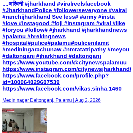
....अश्विनी #jharkhand #viralreelsfacebook
#JharkhandPolice #followerseveryone #vairal
#ranchijharkhand See less# #army #insta
#love #instagood #foji #instagram #viral #like
#foryou #follow# #jharkhand #jharkhandnews
#palamu #brekingnews
#hospital#pulice#palamu#pulicenilamit
#mediningarachunaw #nmratatripathy #meyou
#daltonganj #jharkhand #daltonganj
https://www.youtube.com/@citynewspalamuu
https://www.instagram.com/citynewsjharkhand/
https://www.facebook.com/profile.php?
id=100064029607539
https://www.facebook.com/vikas.sinha.1460
Medininagar Daltonganj, Palamu | Aug 2, 2026