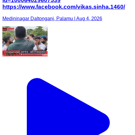
id=100064029607539
https://www.facebook.com/vikas.sinha.1460/
Medininagar Daltonganj, Palamu | Aug 4, 2026