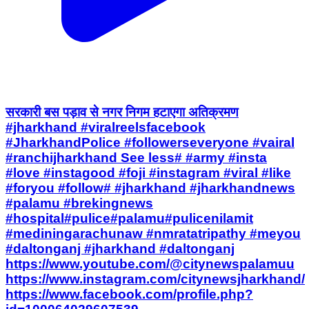
सरकारी बस पड़ाव से नगर निगम हटाएगा अतिक्रमण
#jharkhand #viralreelsfacebook
#JharkhandPolice #followerseveryone #vairal
#ranchijharkhand See less# #army #insta
#love #instagood #foji #instagram #viral #like
#foryou #follow# #jharkhand #jharkhandnews
#palamu #brekingnews
#hospital#pulice#palamu#pulicenilamit
#mediningarachunaw #nmratatripathy #meyou
#daltonganj #jharkhand #daltonganj
https://www.youtube.com/@citynewspalamuu
https://www.instagram.com/citynewsjharkhand/
https://www.facebook.com/profile.php?