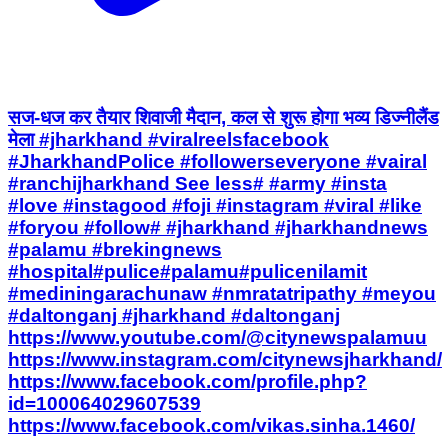
सज-धज कर तैयार शिवाजी मैदान, कल से शुरू होगा भव्य डिज्नीलैंड
मेला #jharkhand #viralreelsfacebook
#JharkhandPolice #followerseveryone #vairal
#ranchijharkhand See less# #army #insta
#love #instagood #foji #instagram #viral #like
#foryou #follow# #jharkhand #jharkhandnews
#palamu #brekingnews
#hospital#pulice#palamu#pulicenilamit
#mediningarachunaw #nmratatripathy #meyou
#daltonganj #jharkhand #daltonganj
https://www.youtube.com/@citynewspalamuu
https://www.instagram.com/citynewsjharkhand/
https://www.facebook.com/profile.php?
id=100064029607539
https://www.facebook.com/vikas.sinha.1460/