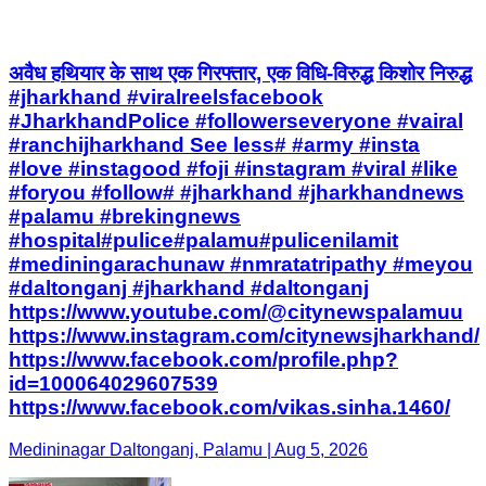
अवैध हथियार के साथ एक गिरफ्तार, एक विधि-विरुद्ध किशोर निरुद्ध
#jharkhand #viralreelsfacebook
#JharkhandPolice #followerseveryone #vairal
#ranchijharkhand See less# #army #insta
#love #instagood #foji #instagram #viral #like
#foryou #follow# #jharkhand #jharkhandnews
#palamu #brekingnews
#hospital#pulice#palamu#pulicenilamit
#mediningarachunaw #nmratatripathy #meyou
#daltonganj #jharkhand #daltonganj
https://www.youtube.com/@citynewspalamuu
https://www.instagram.com/citynewsjharkhand/
https://www.facebook.com/profile.php?
id=100064029607539
https://www.facebook.com/vikas.sinha.1460/
Medininagar Daltonganj, Palamu | Aug 5, 2026