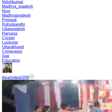
Nitishkumar
Madhya_pradesh
Nsui
Madhyapradesh
Pmmodi
Rahulgandhi
Uttarpradesh
Haryana
Cricket
Lucknow
Uttarakhand
Crimenews
Aap
Education
tiwarinitesh299