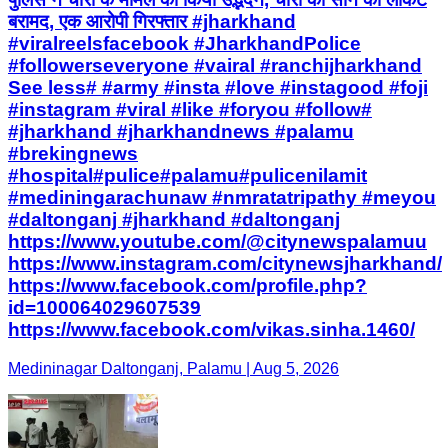
बरामद, एक आरोपी गिरफ्तार #jharkhand
#viralreelsfacebook #JharkhandPolice
#followerseveryone #vairal #ranchijharkhand
See less# #army #insta #love #instagood #foji
#instagram #viral #like #foryou #follow#
#jharkhand #jharkhandnews #palamu
#brekingnews
#hospital#pulice#palamu#pulicenilamit
#mediningarachunaw #nmratatripathy #meyou
#daltonganj #jharkhand #daltonganj
https://www.youtube.com/@citynewspalamuu
https://www.instagram.com/citynewsjharkhand/
https://www.facebook.com/profile.php?
id=100064029607539
https://www.facebook.com/vikas.sinha.1460/
Medininagar Daltonganj, Palamu | Aug 5, 2026