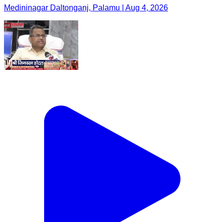
Medininagar Daltonganj, Palamu | Aug 4, 2026