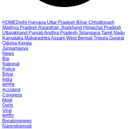
HOME
Delhi
Haryana
Uttar Pradesh
Bihar
Chhattisgarh
Madhya Pradesh
Rajasthan
Jharkhand
Himachal Pradesh
Uttarakhand
Punjab
Andhra Pradesh
Telangana
Tamil Nadu
Karnataka
Maharashtra
Assam
West Bengal
Tripura
Gujarat
Odisha
Kerala
Jansamasya
News
Bjp
National
Police
Bihar
India
कांग्रेस
Accident
Congress
Modi
Delhi
Viral
मारपीट
Breakingnews
Narendramodi