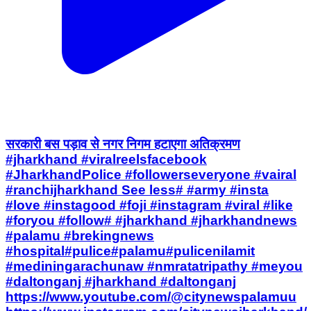
सरकारी बस पड़ाव से नगर निगम हटाएगा अतिक्रमण
#jharkhand #viralreelsfacebook
#JharkhandPolice #followerseveryone #vairal
#ranchijharkhand See less# #army #insta
#love #instagood #foji #instagram #viral #like
#foryou #follow# #jharkhand #jharkhandnews
#palamu #brekingnews
#hospital#pulice#palamu#pulicenilamit
#mediningarachunaw #nmratatripathy #meyou
#daltonganj #jharkhand #daltonganj
https://www.youtube.com/@citynewspalamuu