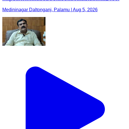
Medininagar Daltonganj, Palamu | Aug 5, 2026