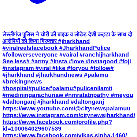
लेस्लीगंज पुलिस ने चोरी की बाइक व लोडेड देशी कट्टा के साथ दो
आरोपियों को किया गिरफ्तार #jharkhand
#viralreelsfacebook #JharkhandPolice
#followerseveryone #vairal #ranchijharkhand
See less# #army #insta #love #instagood #foji
#instagram #viral #like #foryou #follow#
#jharkhand #jharkhandnews #palamu
#brekingnews
#hospital#pulice#palamu#pulicenilamit
#mediningarachunaw #nmratatripathy #meyou
#daltonganj #jharkhand #daltonganj
https://www.youtube.com/@citynewspalamuu
https://www.instagram.com/citynewsjharkhand/
https://www.facebook.com/profile.php?
id=100064029607539
https://www.facebook.com/vikas.sinha.1460/