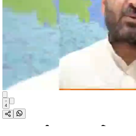
4
ભુજ: ભારતીય જનતા પાર્ટી, ગુજરા