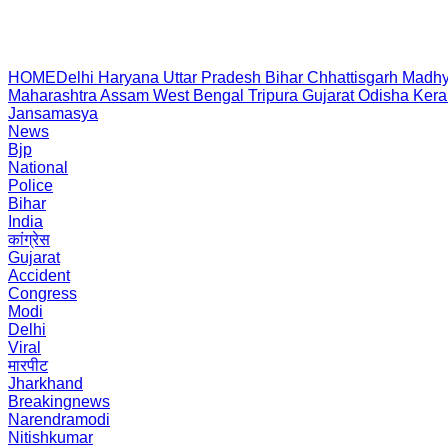
HOME
Delhi
Haryana
Uttar Pradesh
Bihar
Chhattisgarh
Madhy
Maharashtra
Assam
West Bengal
Tripura
Gujarat
Odisha
Kera
Jansamasya
News
Bjp
National
Police
Bihar
India
कांग्रेस
Gujarat
Accident
Congress
Modi
Delhi
Viral
मारपीट
Jharkhand
Breakingnews
Narendramodi
Nitishkumar