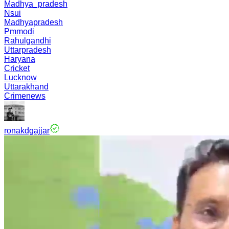
Madhya_pradesh
Nsui
Madhyapradesh
Pmmodi
Rahulgandhi
Uttarpradesh
Haryana
Cricket
Lucknow
Uttarakhand
Crimenews
ronakdgajjar