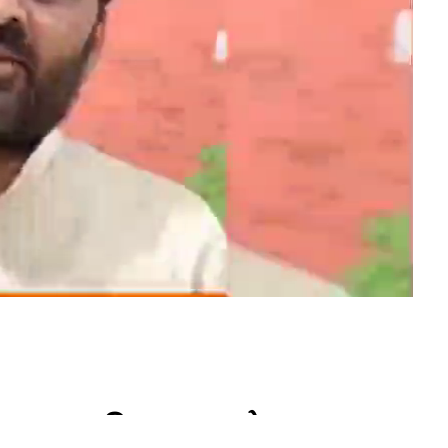
તના નવનિયુક્ત પ્રદેશ અધ્યક્ષ જગદ