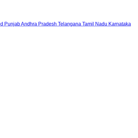
nd
Punjab
Andhra Pradesh
Telangana
Tamil Nadu
Karnataka