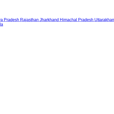
a Pradesh
Rajasthan
Jharkhand
Himachal Pradesh
Uttarakha
la