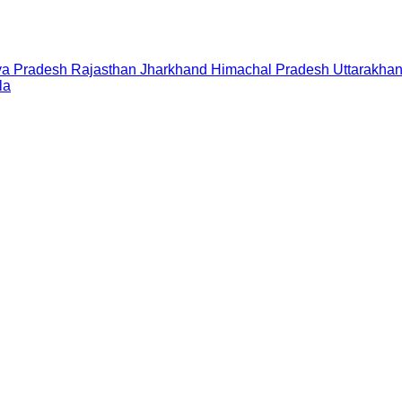
a Pradesh
Rajasthan
Jharkhand
Himachal Pradesh
Uttarakha
la