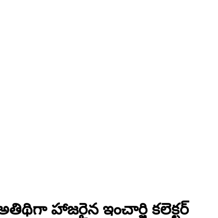
అతిథిగా హాజరైన ఇంచార్జి కలెక్టర్