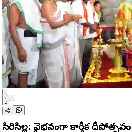
2
సిరిసిల్ల: వైభవంగా కార్తీక దీపోత్సవ