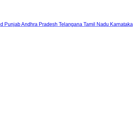
nd
Punjab
Andhra Pradesh
Telangana
Tamil Nadu
Karnataka