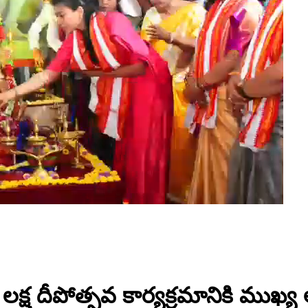
ం లక్ష దీపోత్సవ కార్యక్రమానికి ముఖ్య 