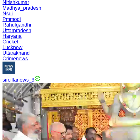
Nitishkumar
Madhya_pradesh
Nsui
Pmmodi
Rahulgandhi
Uttarpradesh
Haryana
Cricket
Lucknow
Uttarakhand
Crimenews
sircillanews_3