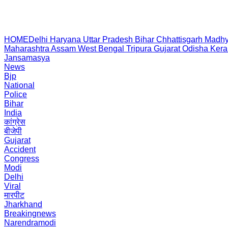
HOME
Delhi
Haryana
Uttar Pradesh
Bihar
Chhattisgarh
Madhy
Maharashtra
Assam
West Bengal
Tripura
Gujarat
Odisha
Kera
Jansamasya
News
Bjp
National
Police
Bihar
India
कांग्रेस
बीजेपी
Gujarat
Accident
Congress
Modi
Delhi
Viral
मारपीट
Jharkhand
Breakingnews
Narendramodi