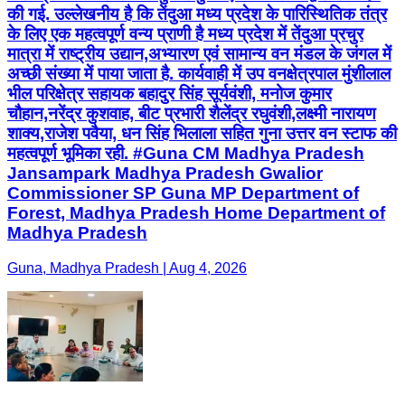
की गई. उल्लेखनीय है कि तेंदुआ मध्य प्रदेश के पारिस्थितिक तंत्र
के लिए एक महत्वपूर्ण वन्य प्राणी है मध्य प्रदेश में तेंदुआ प्रचुर
मात्रा में राष्ट्रीय उद्यान,अभ्यारण एवं सामान्य वन मंडल के जंगल में
अच्छी संख्या में पाया जाता है. कार्यवाही में उप वनक्षेत्रपाल मुंशीलाल
भील परिक्षेत्र सहायक बहादुर सिंह सूर्यवंशी, मनोज कुमार
चौहान,नरेंद्र कुशवाह, बीट प्रभारी शैलेंद्र रघुवंशी,लक्ष्मी नारायण
शाक्य,राजेश पवैया, धन सिंह भिलाला सहित गुना उत्तर वन स्टाफ की
महत्वपूर्ण भूमिका रही. #Guna CM Madhya Pradesh
Jansampark Madhya Pradesh Gwalior
Commissioner SP Guna MP Department of
Forest, Madhya Pradesh Home Department of
Madhya Pradesh
Guna, Madhya Pradesh | Aug 4, 2026