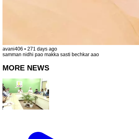
avani406
•
271 days ago
samman nidhi pao makka sasti bechkar aao
MORE NEWS