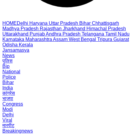
HOME
Delhi
Haryana
Uttar Pradesh
Bihar
Chhattisgarh
Madhya Pradesh
Rajasthan
Jharkhand
Himachal Pradesh
Uttarakhand
Punjab
Andhra Pradesh
Telangana
Tamil Nadu
Karnataka
Maharashtra
Assam
West Bengal
Tripura
Gujarat
Odisha
Kerala
Jansamasya
News
पुलिस
Bjp
National
Police
Bihar
India
कांग्रेस
भाजपा
Congress
Modi
Delhi
Viral
मारपीट
Breakingnews