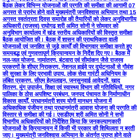
बैठक लेकर विभिन्न योजनाओं की प्रगति की समीक्षा की आगामी 07
अगस्त से प्रारंभ होने वाले मुख्यमंत्री जनविश्वास अभियान तथा 15
अगस्त स्वतंत्रता दिवस समारोह की तैयारियों को लेकर अनुविभागीय
अधिकारी (राजस्व) राघोगढ़ श्री अमित सोनी ने सोमवार को
अनुविभाग कार्यालय में खंड स्तरीय अधिकारियों की विस्तृत समीक्षा
बैठक आयोजित की। बैठक में शासन की प्राथमिकता वाली
योजनाओं एवं जनहित से जुड़े कार्यों की विभागवार समीक्षा करते हुए
समयबद्ध एवं गुणवत्तापूर्ण क्रियान्वयन के निर्देश दिए गए। बैठक में
नल-जल योजना, नामांतरण, बंटवारा एवं सीमांकन जैसे राजस्व
प्रकरणों के शीघ्र निराकरण, नेशनल हाईवे पर दुर्घटनाओं से गौवंश
की सुरक्षा के लिए प्रभावी उपाय, लोक सेवा गारंटी अधिनियम के
लंबित प्रकरण, सीएम हेल्पलाइन, जनसुनवाई आवेदनों, खाद
वितरण, मूंग उपार्जन, शिक्षा एवं स्वास्थ्य विभाग की गतिविधियों, नगर
पालिका के ठोस अपशिष्ट प्रबंधन, जनपद पंचायत के निर्माणाधीन
विकास कार्यों, प्रधानमंत्री श्रम योगी मानधन योजना में
अधिकाधिक पंजीयन तथा प्रधानमंत्री आवास योजना की प्रगति की
विस्तार से समीक्षा की गई। एसडीएम श्री अमित सोनी ने सभी
विभागीय अधिकारियों को निर्देशित किया कि जनकल्याणकारी
योजनाओं के क्रियान्वयन में किसी भी प्रकार की शिथिलता न बरती
जाए। मुख्यमंत्री जनविश्वास अभियान के अंतर्गत प्राप्त होने वाले