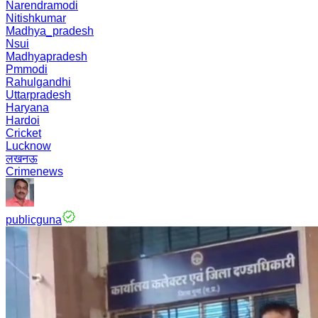
Narendramodi
Nitishkumar
Madhya_pradesh
Nsui
Madhyapradesh
Pmmodi
Rahulgandhi
Uttarpradesh
Haryana
Hardoi
Cricket
Lucknow
लखनऊ
Crimenews
publicguna