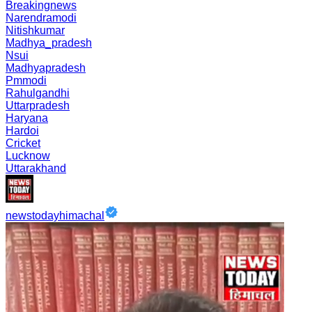
Breakingnews
Narendramodi
Nitishkumar
Madhya_pradesh
Nsui
Madhyapradesh
Pmmodi
Rahulgandhi
Uttarpradesh
Haryana
Hardoi
Cricket
Lucknow
Uttarakhand
newstodayhimachal