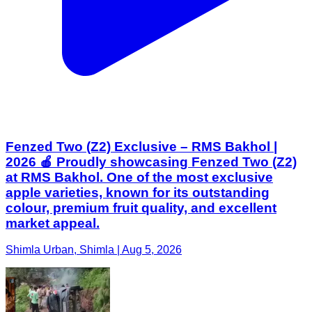
Fenzed Two (Z2) Exclusive – RMS Bakhol |
2026 🍎 Proudly showcasing Fenzed Two (Z2)
at RMS Bakhol. One of the most exclusive
apple varieties, known for its outstanding
colour, premium fruit quality, and excellent
market appeal.
Shimla Urban, Shimla | Aug 5, 2026