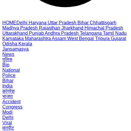
HOME
Delhi
Haryana
Uttar Pradesh
Bihar
Chhattisgarh
Madhya Pradesh
Rajasthan
Jharkhand
Himachal Pradesh
Uttarakhand
Punjab
Andhra Pradesh
Telangana
Tamil Nadu
Karnataka
Maharashtra
Assam
West Bengal
Tripura
Gujarat
Odisha
Kerala
Jansamasya
News
पुलिस
Bjp
National
Police
Bihar
India
कांग्रेस
भाजपा
Accident
Congress
Modi
Delhi
Viral
मारपीट