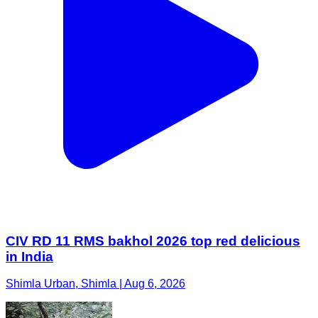
CIV RD 11 RMS bakhol 2026 top red delicious
in India
Shimla Urban, Shimla | Aug 6, 2026