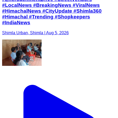
#LocalNews #BreakingNews #ViralNews
#HimachalNews #CityUpdate #Shimla360
#Himachal #Trending #Shopkeepers
#IndiaNews
Shimla Urban, Shimla | Aug 5, 2026