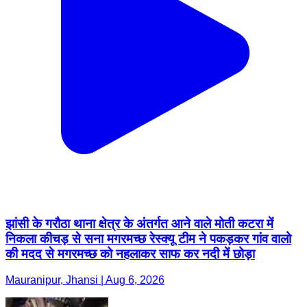
झांसी के गरौठा थाना क्षेत्र के अंतर्गत आने वाले मोती कटरा में
निकला कीचड़ से सना मगरमच्छ रेस्क्यू टीम ने पकड़कर गांव वालो
की मदद से मगरमच्छ को नहलाकर साफ कर नदी में छोड़ा
Mauranipur, Jhansi | Aug 6, 2026