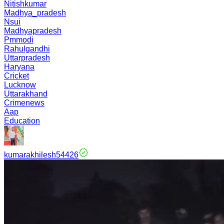
Nitishkumar
Madhya_pradesh
Nsui
Madhyapradesh
Pmmodi
Rahulgandhi
Uttarpradesh
Haryana
Cricket
Lucknow
Uttarakhand
Crimenews
Aap
Education
kumarakhilesh54426