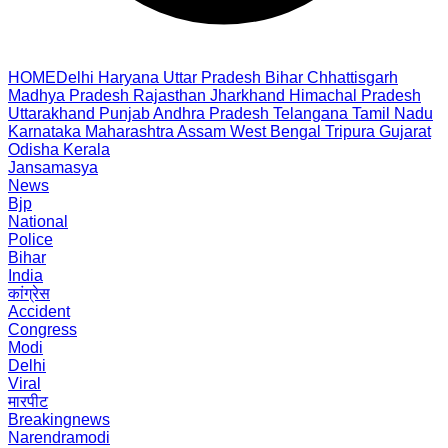
HOME
Delhi
Haryana
Uttar Pradesh
Bihar
Chhattisgarh
Madhya Pradesh
Rajasthan
Jharkhand
Himachal Pradesh
Uttarakhand
Punjab
Andhra Pradesh
Telangana
Tamil Nadu
Karnataka
Maharashtra
Assam
West Bengal
Tripura
Gujarat
Odisha
Kerala
Jansamasya
News
Bjp
National
Police
Bihar
India
कांग्रेस
Accident
Congress
Modi
Delhi
Viral
मारपीट
Breakingnews
Narendramodi