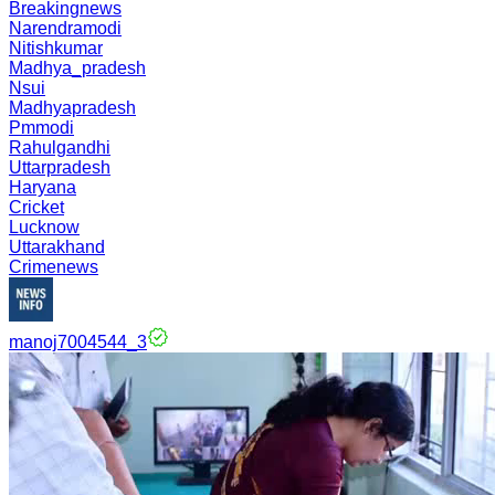
Breakingnews
Narendramodi
Nitishkumar
Madhya_pradesh
Nsui
Madhyapradesh
Pmmodi
Rahulgandhi
Uttarpradesh
Haryana
Cricket
Lucknow
Uttarakhand
Crimenews
manoj7004544_3