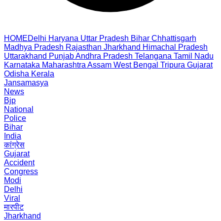
HOME
Delhi
Haryana
Uttar Pradesh
Bihar
Chhattisgarh
Madhya Pradesh
Rajasthan
Jharkhand
Himachal Pradesh
Uttarakhand
Punjab
Andhra Pradesh
Telangana
Tamil Nadu
Karnataka
Maharashtra
Assam
West Bengal
Tripura
Gujarat
Odisha
Kerala
Jansamasya
News
Bjp
National
Police
Bihar
India
कांग्रेस
Gujarat
Accident
Congress
Modi
Delhi
Viral
मारपीट
Jharkhand