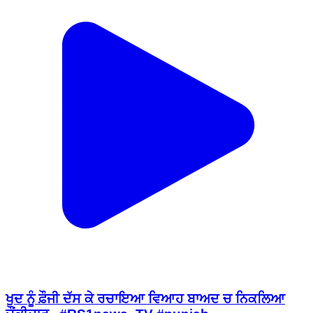
ਖੁਦ ਨੂੰ ਫ਼ੌਜੀ ਦੱਸ ਕੇ ਰਚਾਇਆ ਵਿਆਹ ਬਾਅਦ ਚ ਨਿਕਲਿਆ