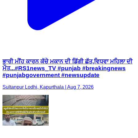
ਭਾਰੀ ਮੀਂਹ ਕਾਰਨ ਕੱਚੇ ਮਕਾਨ ਦੀ ਡਿੱਗੀ ਛੱਤ,ਵਿਧਵਾ ਮਹਿਲਾ ਦੀ
ਮੌਤ...#RS1news_TV #punjab #breakingnews
#punjabgovernment #newsupdate
Sultanpur Lodhi, Kapurthala | Aug 7, 2026