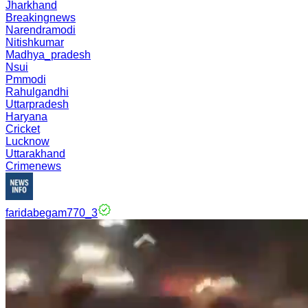
Jharkhand
Breakingnews
Narendramodi
Nitishkumar
Madhya_pradesh
Nsui
Pmmodi
Rahulgandhi
Uttarpradesh
Haryana
Cricket
Lucknow
Uttarakhand
Crimenews
faridabegam770_3