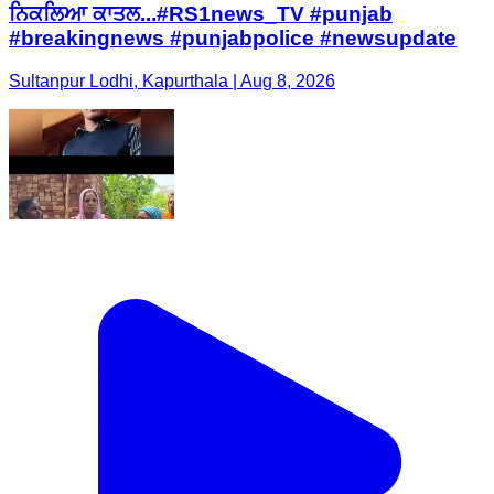
ਨਿਕਲਿਆ ਕਾਤਲ...#RS1news_TV #punjab
#breakingnews #punjabpolice #newsupdate
Sultanpur Lodhi, Kapurthala | Aug 8, 2026