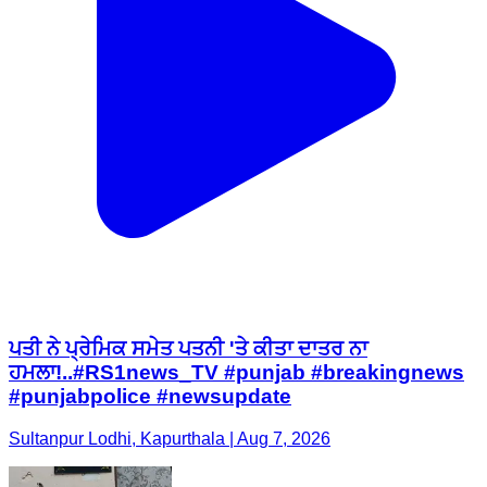
ਪਤੀ ਨੇ ਪ੍ਰੇਮਿਕ ਸਮੇਤ ਪਤਨੀ 'ਤੇ ਕੀਤਾ ਦਾਤਰ ਨਾ
ਹਮਲਾ!..#RS1news_TV #punjab #breakingnews
#punjabpolice #newsupdate
Sultanpur Lodhi, Kapurthala | Aug 7, 2026