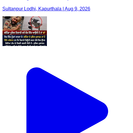
Sultanpur Lodhi, Kapurthala | Aug 9, 2026