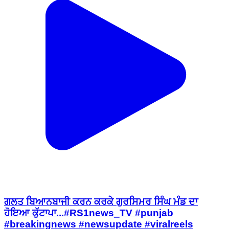
ਗਲਤ ਬਿਆਨਬਾਜੀ ਕਰਨ ਕਰਕੇ ਗੁਰਸਿਮਰ ਸਿੰਘ ਮੰਡ ਦਾ
ਹੋਇਆ ਕੁੱਟਾਪਾ...#RS1news_TV #punjab
#breakingnews #newsupdate #viralreels