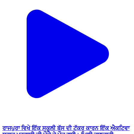
ਰਾਜਪੁਰਾ ਵਿਖੇ ਇੱਕ ਸਕੂਲੀ ਬੱਸ ਦੀ ਟੱਕਰ ਕਾਰਨ ਇੱਕ ਐਕਟਿਵਾ