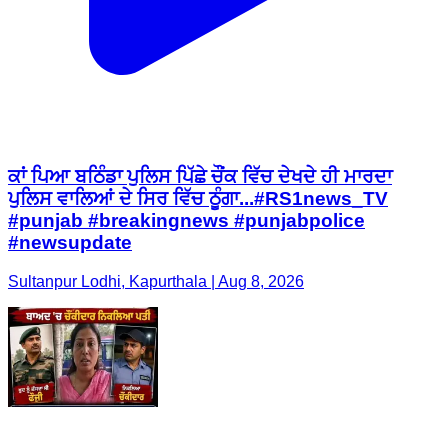
ਕਾਂ ਪਿਆ ਬਠਿੰਡਾ ਪੁਲਿਸ ਪਿੱਛੇ ਚੌਂਕ ਵਿੱਚ ਦੇਖਦੇ ਹੀ ਮਾਰਦਾ
ਪੁਲਿਸ ਵਾਲਿਆਂ ਦੇ ਸਿਰ ਵਿੱਚ ਠੂੰਗਾ...#RS1news_TV
#punjab #breakingnews #punjabpolice
#newsupdate
Sultanpur Lodhi, Kapurthala | Aug 8, 2026