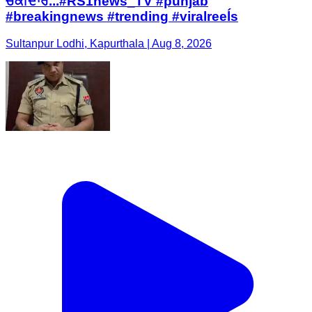
ਚੌਂਕੀਦਾਰ...#RS1news_TV #punjab
#breakingnews #trending #viralreeĺs
Sultanpur Lodhi, Kapurthala | Aug 8, 2026