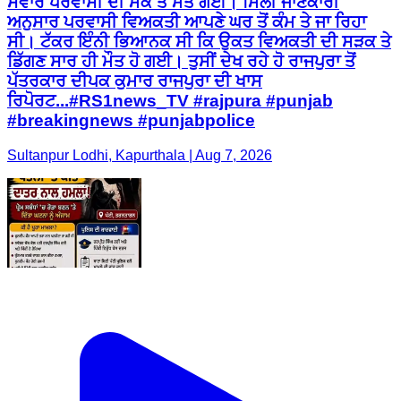
ਸਵਾਰ ਪਰਵਾਸੀ ਦੀ ਮੌਕੇ ਤੇ ਮੌਤ ਗਈ। ਮਿਲੀ ਜਾਣਕਾਰੀ
ਅਨੁਸਾਰ ਪਰਵਾਸੀ ਵਿਅਕਤੀ ਆਪਣੇ ਘਰ ਤੋਂ ਕੰਮ ਤੇ ਜਾ ਰਿਹਾ
ਸੀ। ਟੱਕਰ ਇੰਨੀ ਭਿਆਨਕ ਸੀ ਕਿ ਉਕਤ ਵਿਅਕਤੀ ਦੀ ਸੜਕ ਤੇ
ਡਿੱਗਣ ਸਾਰ ਹੀ ਮੌਤ ਹੋ ਗਈ। ਤੁਸੀਂ ਦੇਖ ਰਹੇ ਹੋ ਰਾਜਪੁਰਾ ਤੋਂ
ਪੱਤਰਕਾਰ ਦੀਪਕ ਕੁਮਾਰ ਰਾਜਪੁਰਾ ਦੀ ਖਾਸ
ਰਿਪੋਰਟ...#RS1news_TV #rajpura #punjab
#breakingnews #punjabpolice
Sultanpur Lodhi, Kapurthala | Aug 7, 2026