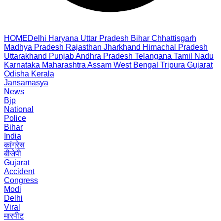
HOME
Delhi
Haryana
Uttar Pradesh
Bihar
Chhattisgarh
Madhya Pradesh
Rajasthan
Jharkhand
Himachal Pradesh
Uttarakhand
Punjab
Andhra Pradesh
Telangana
Tamil Nadu
Karnataka
Maharashtra
Assam
West Bengal
Tripura
Gujarat
Odisha
Kerala
Jansamasya
News
Bjp
National
Police
Bihar
India
कांग्रेस
बीजेपी
Gujarat
Accident
Congress
Modi
Delhi
Viral
मारपीट