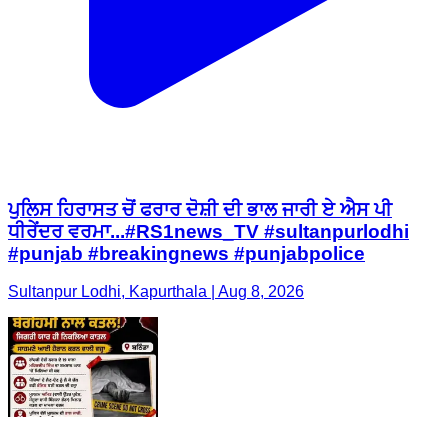
ਪੁਲਿਸ ਹਿਰਾਸਤ ਚੋਂ ਫਰਾਰ ਦੋਸ਼ੀ ਦੀ ਭਾਲ ਜਾਰੀ ਏ ਐਸ ਪੀ
ਧੀਰੇਂਦਰ ਵਰਮਾ...#RS1news_TV #sultanpurlodhi
#punjab #breakingnews #punjabpolice
Sultanpur Lodhi, Kapurthala | Aug 8, 2026