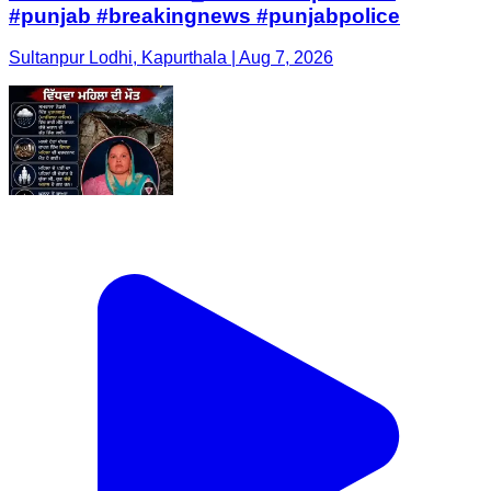
#punjab #breakingnews #punjabpolice
Sultanpur Lodhi, Kapurthala | Aug 7, 2026