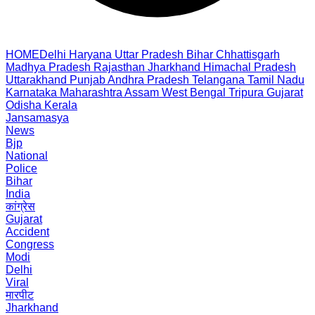
HOME
Delhi
Haryana
Uttar Pradesh
Bihar
Chhattisgarh
Madhya Pradesh
Rajasthan
Jharkhand
Himachal Pradesh
Uttarakhand
Punjab
Andhra Pradesh
Telangana
Tamil Nadu
Karnataka
Maharashtra
Assam
West Bengal
Tripura
Gujarat
Odisha
Kerala
Jansamasya
News
Bjp
National
Police
Bihar
India
कांग्रेस
Gujarat
Accident
Congress
Modi
Delhi
Viral
मारपीट
Jharkhand