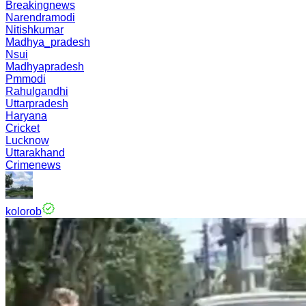
Breakingnews
Narendramodi
Nitishkumar
Madhya_pradesh
Nsui
Madhyapradesh
Pmmodi
Rahulgandhi
Uttarpradesh
Haryana
Cricket
Lucknow
Uttarakhand
Crimenews
kolorob