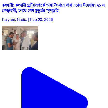
কল্যাণী: কল্যানী সেন্ট্রালপার্কে ভাষা উদ্যানে ভাষা মঞ্চের উদ্বোধন ২১ এ
ফেব্রুয়ারী, চলছে শেষ মুহূর্তের প্রস্তুতি
Kalyani, Nadia | Feb 20, 2026