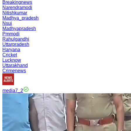
Breakingnews
Narendramodi
Nitishkumar
Madhya_pradesh
Nsui
Madhyapradesh
Pmmodi
Rahulgandhi
Uttarpradesh
Haryana
Cricket
Lucknow
Uttarakhand
Crimenews
media7_2