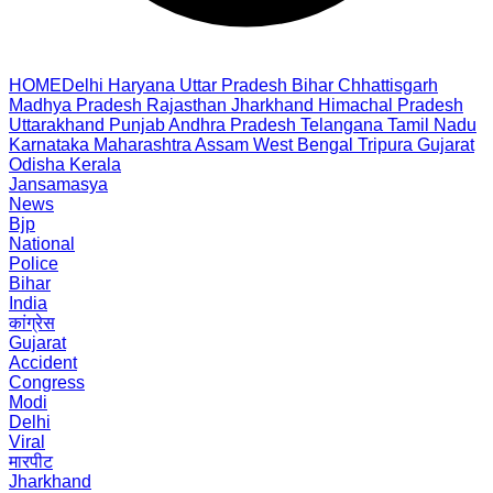
HOME
Delhi
Haryana
Uttar Pradesh
Bihar
Chhattisgarh
Madhya Pradesh
Rajasthan
Jharkhand
Himachal Pradesh
Uttarakhand
Punjab
Andhra Pradesh
Telangana
Tamil Nadu
Karnataka
Maharashtra
Assam
West Bengal
Tripura
Gujarat
Odisha
Kerala
Jansamasya
News
Bjp
National
Police
Bihar
India
कांग्रेस
Gujarat
Accident
Congress
Modi
Delhi
Viral
मारपीट
Jharkhand