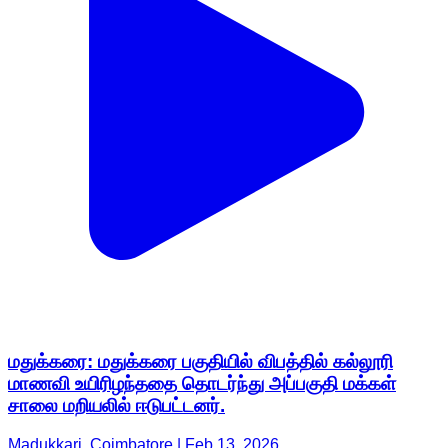
மதுக்கரை: மதுக்கரை பகுதியில் விபத்தில் கல்லூரி
மாணவி உயிரிழந்ததை தொடர்ந்து அப்பகுதி மக்கள்
சாலை மறியலில் ஈடுபட்டனர்.
Madukkari, Coimbatore | Feb 13, 2026