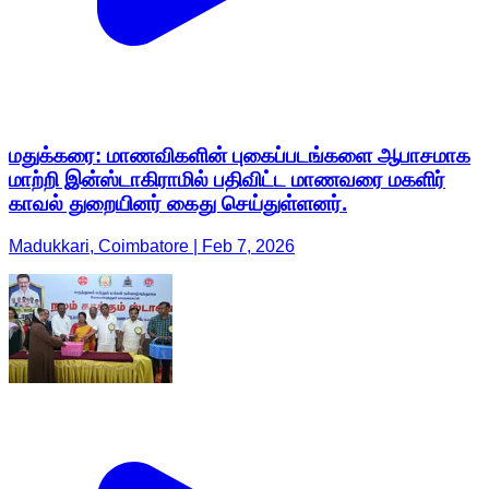
மதுக்கரை: மாணவிகளின் புகைப்படங்களை ஆபாசமாக
மாற்றி இன்ஸ்டாகிராமில் பதிவிட்ட மாணவரை மகளிர்
காவல் துறையினர் கைது செய்துள்ளனர்.
Madukkari, Coimbatore | Feb 7, 2026